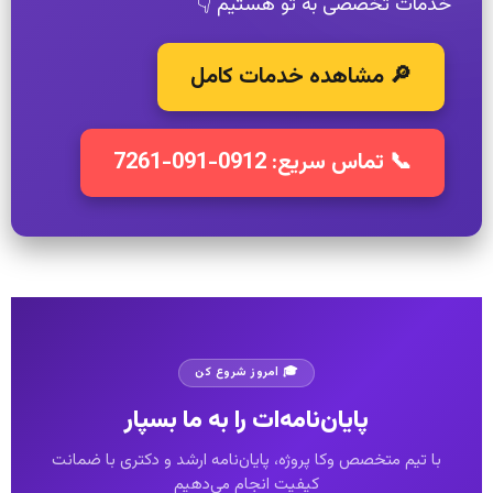
خدمات تخصصی به تو هستیم 👇
🔎 مشاهده خدمات کامل
📞 تماس سریع: 0912-091-7261
🎓 امروز شروع کن
پایان‌نامه‌ات را به ما بسپار
با تیم متخصص وکا پروژه، پایان‌نامه ارشد و دکتری با ضمانت
کیفیت انجام می‌دهیم