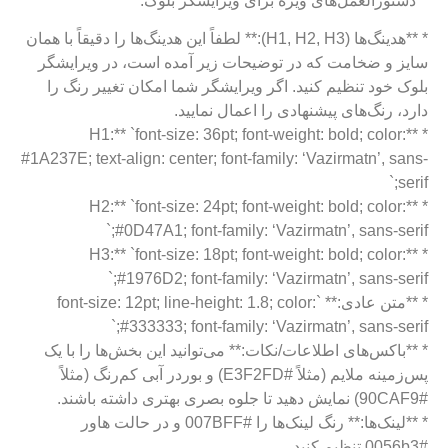
**دستورالعمل‌های ویژه برای ویرایشگر بلوک:**
* **هدینگ‌ها (H1, H2, H3):** لطفاً این هدینگ‌ها را دقیقاً با همان
سایز و ضخامت که در توضیحات زیر آمده است، در ویرایشگر
بلوک خود تنظیم کنید. اگر ویرایشگر شما امکان تغییر رنگ را
دارد، رنگ‌های پیشنهادی را اعمال نمایید.
* **H1:** `font-size: 36pt; font-weight: bold; color:
#1A237E; text-align: center; font-family: ‘Vazirmatn’, sans-
serif;`
* **H2:** `font-size: 24pt; font-weight: bold; color:
#0D47A1; font-family: ‘Vazirmatn’, sans-serif;`
* **H3:** `font-size: 18pt; font-weight: bold; color:
#1976D2; font-family: ‘Vazirmatn’, sans-serif;`
* **متن عادی:** `font-size: 12pt; line-height: 1.8; color:
#333333; font-family: ‘Vazirmatn’, sans-serif;`
* **باکس‌های اطلاعات/نکات:** می‌توانید این بخش‌ها را با یک
پس‌زمینه ملایم (مثلاً #E3F2FD) و بوردر آبی کم‌رنگ (مثلاً
#90CAF9) نمایش دهید تا جلوه بصری بهتری داشته باشند.
* **لینک‌ها:** رنگ لینک‌ها را #007BFF و در حالت هاور
#0056b3 تنظیم کنید.