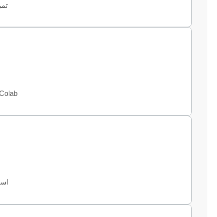
تمر
ch, Colab
است