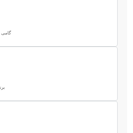
گامی ح
برن