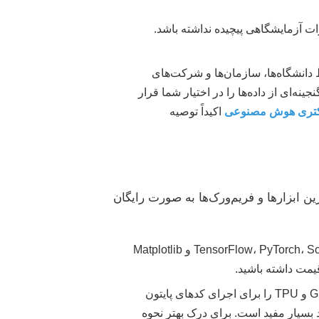
ات آزمایشگاهی پیچیده نداشته باشد.
انشگاه‌ها، سازمان‌ها و شرکت‌های
منتشر شده‌اند. پلتفرم‌هایی مانند Kaggle، Google Datasets، UCI Machine Learning Repository و Hugging Face Hub گنجینه‌ای از داده‌ها را در اختیار شما قرار
دکتری هوش مصنوعی
اکیداً توصیه
 ابزارها و فریم‌ورک‌ها به صورت رایگان
پایتون زبان اصلی هوش مصنوعی است. تسلط بر کتابخانه‌هایی مانند TensorFlow، PyTorch، Scikit-learn، Pandas، NumPy و Matplotlib
قیمت داشته باشید.
Google Colaboratory (Colab) یک محیط مبتنی بر ابر فراهم می‌کند که دسترسی رایگان به GPU و TPU را برای اجرای کدهای پایتون
دی از بین می‌برد. Jupyter Notebook نیز برای توسعه و تست کد بسیار مفید است. برای درک بهتر نحوه