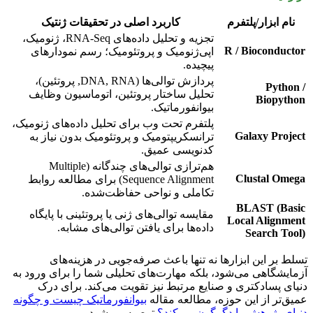
نام ابزار/پلتفرم
کاربرد اصلی در تحقیقات ژنتیک
تجزیه و تحلیل داده‌های RNA-Seq، ژنومیک،
R / Bioconductor
اپی‌ژنومیک و پروتئومیک؛ رسم نمودارهای
پیچیده.
پردازش توالی‌ها (DNA, RNA, پروتئین)،
Python /
تحلیل ساختار پروتئین، اتوماسیون وظایف
Biopython
بیوانفورماتیک.
پلتفرم تحت وب برای تحلیل داده‌های ژنومیک،
Galaxy Project
ترانسکریپتومیک و پروتئومیک بدون نیاز به
کدنویسی عمیق.
هم‌ترازی توالی‌های چندگانه (Multiple
Clustal Omega
Sequence Alignment) برای مطالعه روابط
تکاملی و نواحی حفاظت‌شده.
BLAST (Basic
مقایسه توالی‌های ژنی یا پروتئینی با پایگاه
Local Alignment
داده‌ها برای یافتن توالی‌های مشابه.
Search Tool)
تسلط بر این ابزارها نه تنها باعث صرفه‌جویی در هزینه‌های
آزمایشگاهی می‌شود، بلکه مهارت‌های تحلیلی شما را برای ورود به
دنیای پسادکتری و صنایع مرتبط نیز تقویت می‌کند. برای درک
عمیق‌تر از این حوزه، مطالعه مقاله
بیوانفورماتیک چیست و چگونه
دنیای پژوهش را دگرگون می‌کند؟
توصیه می‌شود.