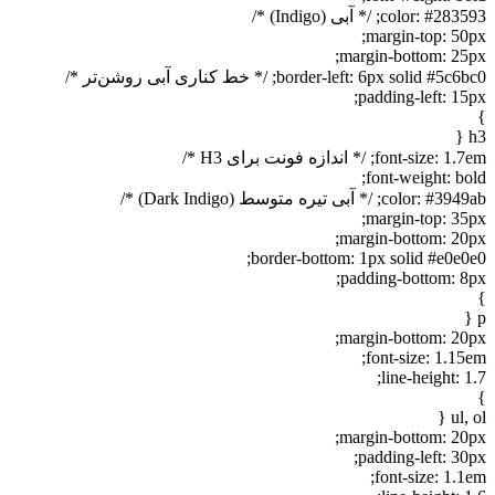
color: #283593; /* آبی (Indigo) */
margin-top: 50px;
margin-bottom: 25px;
border-left: 6px solid #5c6bc0; /* خط کناری آبی روشن‌تر */
padding-left: 15px;
}
h3 {
font-size: 1.7em; /* اندازه فونت برای H3 */
font-weight: bold;
color: #3949ab; /* آبی تیره متوسط (Dark Indigo) */
margin-top: 35px;
margin-bottom: 20px;
border-bottom: 1px solid #e0e0e0;
padding-bottom: 8px;
}
p {
margin-bottom: 20px;
font-size: 1.15em;
line-height: 1.7;
}
ul, ol {
margin-bottom: 20px;
padding-left: 30px;
font-size: 1.1em;