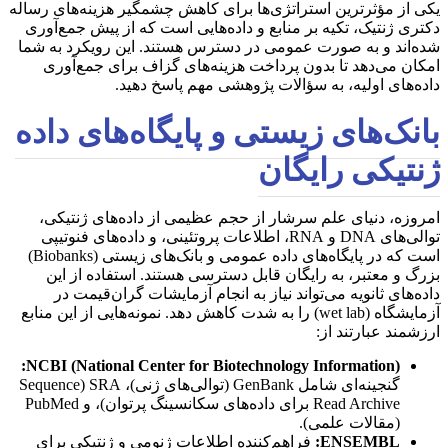
یکی از مؤثرترین استراتژی‌ها برای کاهش چشمگیر هزینه‌های رساله
دکتری ژنتیک، تکیه بر منابع و داده‌هایی است که از پیش جمع‌آوری
شده‌اند و به صورت عمومی در دسترس هستند. این رویکرد به شما
امکان می‌دهد تا بدون پرداخت هزینه‌های گزاف برای جمع‌آوری
داده‌های اولیه، به سؤالات پژوهشی مهم پاسخ دهید.
بانک‌های زیستی و پایگاه‌های داده
ژنتیکی رایگان
امروزه، دنیای علم سرشار از حجم عظیمی از داده‌های ژنتیکی،
توالی‌های DNA و RNA، اطلاعات پروتئینی، و داده‌های فنوتیپی
است که در پایگاه‌های داده عمومی و بانک‌های زیستی (Biobanks)
بزرگ و معتبر، به رایگان قابل دسترسی هستند. استفاده از این
داده‌های ثانویه می‌تواند نیاز به انجام آزمایشات گران‌قیمت در
آزمایشگاه (wet lab) را به شدت کاهش دهد. نمونه‌هایی از این منابع
ارزشمند عبارتند از:
NCBI (National Center for Biotechnology Information):
گنجینه‌ای شامل GenBank (توالی‌های ژنی)، SRA (Sequence
Read Archive برای داده‌های سکانسینگ پرتوان)، و PubMed
(مقالات علمی).
ENSEMBL:
فراهم‌کننده اطلاعات ژنومی و ژنتیکی برای