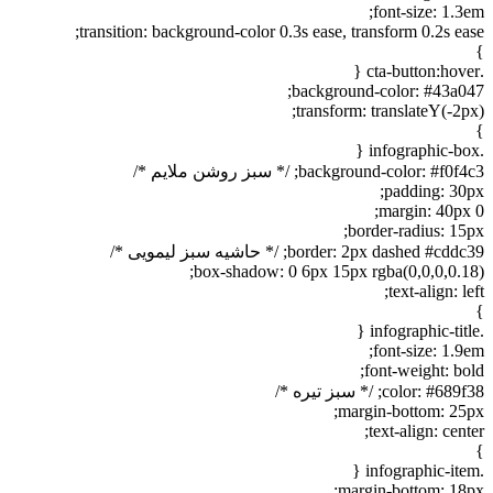
font-size: 1.3em;
transition: background-color 0.3s ease, transform 0.2s ease;
}
.cta-button:hover {
background-color: #43a047;
transform: translateY(-2px);
}
.infographic-box {
background-color: #f0f4c3; /* سبز روشن ملایم */
padding: 30px;
margin: 40px 0;
border-radius: 15px;
border: 2px dashed #cddc39; /* حاشیه سبز لیمویی */
box-shadow: 0 6px 15px rgba(0,0,0,0.18);
text-align: left;
}
.infographic-title {
font-size: 1.9em;
font-weight: bold;
color: #689f38; /* سبز تیره */
margin-bottom: 25px;
text-align: center;
}
.infographic-item {
margin-bottom: 18px;