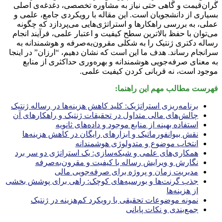
گران‌قیمت و گاهی حتی نیاز به مشاوره تخصصی، دغدغه‌ی اصلی
بسیاری از دانشجویان است. این مقاله با رویکردی جامع، علمی و
عملی، به بررسی راهکارها و استراتژی‌هایی می‌پردازد که چگونه
می‌توان با حفظ بالاترین سطح کیفیت و اعتبار علمی، فرآیند انجام
رساله دکتری ژنتیک را به شکلی مقرون‌به‌صرفه و هوشمندانه به
سرانجام رساند. هدف ما این است که نشان دهیم، “ارزان” در اینجا
به معنای صرفه‌جویی هوشمندانه و بهره‌وری حداکثری از منابع
موجود است، نه قربانی کردن کیفیت علمی.
فهرست مطالب مهم این راهنما:
برنامه‌ریزی استراتژیک: کلید کاهش هزینه‌ها در رساله ژنتیک
چالش‌های مالی متداول در تحقیقات ژنتیک و راهکارهای آن
استفاده بهینه از منابع موجود و داده‌های ثانویه
نقش بیوانفورماتیک و ابزارهای رایگان در کاهش هزینه‌ها
انتخاب موضوع و متدولوژی هوشمندانه
همکاری‌های علمی و شبکه‌سازی: یک استراتژی دو سر برد
نگارش و ویرایش رساله با کیفیت و مقرون‌به‌صرفه
مدیریت زمان و پروژه برای صرفه‌جویی مالی
جذب گرنت‌ها و بورسیه‌های کوچک: راهی برای پوشش بخشی
از هزینه‌ها
نمونه موضوعات تحقیقی با رویکرد کم‌هزینه در ژنتیک
جمع‌بندی و نکات پایانی