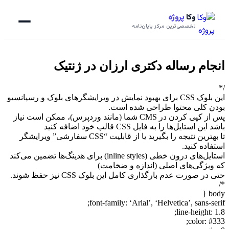
وکا
پروژه
تخصصی‌ترین مرکز پایان‌نامه
انجام رساله دکتری ارزان در ژنتیک
/*
این بلوک CSS برای بهبود نمایش در ویرایشگرهای بلوک و رسپانسیو
بودن کلی محتوا طراحی شده است.
پس از کپی کردن در CMS شما (مانند وردپرس)، ممکن است نیاز
باشد این استایل‌ها را به فایل CSS قالب خود اضافه کنید
تا بهترین نتیجه را بگیرید یا از قابلیت “CSS سفارشی” ویرایشگر
استفاده کنید.
استایل‌های درون خطی (inline styles) برای هدینگ‌ها تضمین می‌کند
که ویژگی‌های اصلی (اندازه و ضخامت)
حتی در صورت عدم بارگذاری کامل این بلوک CSS نیز حفظ شوند.
*/
body {
font-family: ‘Arial’, ‘Helvetica’, sans-serif;
line-height: 1.8;
color: #333;