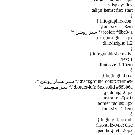
display: flex;
align-items: flex-start;
}
.infographic-icon {
font-size: 1.8em;
color: #8bc34a; /* سبز روشن */
margin-right: 12px;
line-height: 1.2;
}
.infographic-item div {
flex: 1;
font-size: 1.15em;
}
.highlight-box {
background-color: #e8f5e9; /* سبز بسیار روشن */
border-left: 6px solid #66bb6a; /* سبز متوسط */
padding: 25px;
margin: 30px 0;
border-radius: 8px;
font-size: 1.1em;
}
.highlight-box ul {
list-style-type: disc;
padding-left: 20px;