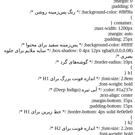
margin: 0;
padding: 0;
background-color: #f8f9fa; /* رنگ پس‌زمینه روشن */
}
.container {
max-width: 1200px;
margin: auto;
padding: 25px;
background-color: #ffffff; /* پس‌زمینه سفید برای محتوا */
box-shadow: 0 4px 12px rgba(0,0,0,0.08); /* سایه ملایم برای جلوه
بصری */
border-radius: 10px; /* گوشه‌های گرد */
}
h1 {
font-size: 2.8em; /* اندازه فونت بزرگ برای H1 */
font-weight: bold;
color: #1a237e; /* آبی تیره (Deep Indigo) */
text-align: center;
margin-bottom: 35px;
padding-bottom: 15px;
border-bottom: 4px solid #e0e0e0; /* خط زیرین برای H1 */
}
h2 {
font-size: 2.2em; /* اندازه فونت برای H2 */
font-weight: bold;