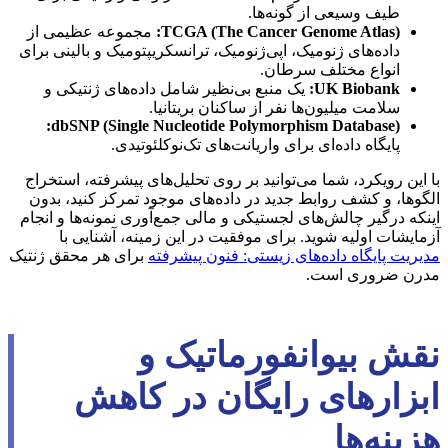
طیف وسیعی از گونه‌ها.
TCGA (The Cancer Genome Atlas):
مجموعه عظیمی از
داده‌های ژنومیک، اپی‌ژنومیک، ترانسکریپتومیک و بالینی برای
انواع مختلف سرطان.
UK Biobank:
یک منبع بی‌نظیر شامل داده‌های ژنتیکی و
سلامت میلیون‌ها نفر از ساکنان بریتانیا.
dbSNP (Single Nucleotide Polymorphism Database):
پایگاه داده‌ای برای واریانت‌های تک‌نوکلئوتیدی.
با این رویکرد، شما می‌توانید بر روی تحلیل‌های پیشرفته، استخراج
الگوها، و کشف روابط جدید در داده‌های موجود تمرکز کنید، بدون
اینکه درگیر چالش‌های لجستیکی و مالی جمع‌آوری نمونه‌ها و انجام
آزمایشات اولیه شوید. برای موفقیت در این زمینه، آشنایی با
مدیریت پایگاه داده‌های زیستی: فنون پیشرفته
برای هر محقق ژنتیک
مدرن ضروری است.
نقش بیوانفورماتیک و
ابزارهای رایگان در کاهش
هزینه‌ها