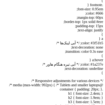
}
.footnote {
font-size: 0.95em;
color: #666;
margin-top: 60px;
border-top: 1px solid #eee;
padding-top: 15px;
text-align: justify;
}
a {
color: #3f51b5; /* آبی لینک‌ها */
text-decoration: none;
transition: color 0.3s ease;
}
a:hover {
color: #1a237e; /* آبی تیره هنگام هاور */
text-decoration: underline;
}
/* Responsive adjustments for various devices */
@media (max-width: 992px) { /* Tablets and smaller laptops */
.container { padding: 20px; }
h1 { font-size: 2.4em; }
h2 { font-size: 1.9em; }
h3 { font-size: 1.5em; }