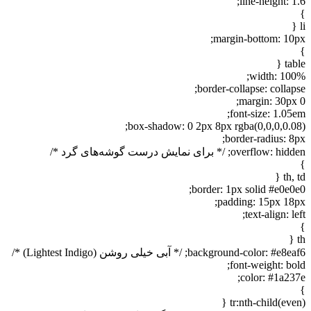
line-height: 1.6;
}
li {
margin-bottom: 10px;
}
table {
width: 100%;
border-collapse: collapse;
margin: 30px 0;
font-size: 1.05em;
box-shadow: 0 2px 8px rgba(0,0,0,0.08);
border-radius: 8px;
overflow: hidden; /* برای نمایش درست گوشه‌های گرد */
}
th, td {
border: 1px solid #e0e0e0;
padding: 15px 18px;
text-align: left;
}
th {
background-color: #e8eaf6; /* آبی خیلی روشن (Lightest Indigo) */
font-weight: bold;
color: #1a237e;
}
tr:nth-child(even) {