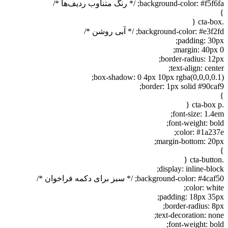
background-color: #f5f6fa; /* رنگ متناوب ردیف‌ها */
}
.cta-box {
background-color: #e3f2fd; /* آبی روشن */
padding: 30px;
margin: 40px 0;
border-radius: 12px;
text-align: center;
box-shadow: 0 4px 10px rgba(0,0,0,0.1);
border: 1px solid #90caf9;
}
.cta-box p {
font-size: 1.4em;
font-weight: bold;
color: #1a237e;
margin-bottom: 20px;
}
.cta-button {
display: inline-block;
background-color: #4caf50; /* سبز برای دکمه فراخوان */
color: white;
padding: 18px 35px;
border-radius: 8px;
text-decoration: none;
font-weight: bold;