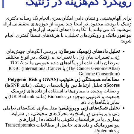
رویکرد کم‌هزینه در ژنتیک
برای الهام‌بخشی و نشان دادن امکان‌پذیری انجام یک رساله دکتری
ژنتیک با بودجه محدود، در اینجا چند نمونه از حوزه‌های تحقیقاتی ارائه
می‌شود که می‌توانند با اتکا به داده‌های ثانویه، ابزارهای
بیوانفورماتیک و رویکردهای تحلیلی، با هزینه‌های نسبتاً کمتری انجام
شوند:
تحلیل داده‌های ژنومیک سرطان:
بررسی الگوهای جهش‌های
ژنی، تغییرات بیان ژن، یا تغییرات اپی‌ژنتیکی در انواع مختلف
سرطان با استفاده از پایگاه‌های داده عمومی مانند TCGA
(The Cancer Genome Atlas) یا ICGC (International Cancer
Genome Consortium).
مطالعات همبستگی ژن-فنوتیپ (GWAS و Polygenic Risk
Scores):
تحلیل ارتباط بین واریانت‌های ژنتیکی (مانند SNP‌ها)
و صفات پیچیده یا بیماری‌ها با استفاده از داده‌های ژنومیک
جمعیت و فنوتیپی موجود در Biobanks (مانند UK Biobank) و
سایر پایگاه‌های داده.
تحلیل شبکه‌های ژنی و پروتئینی:
مدل‌سازی شبکه‌های تعاملی
ژنی و پروتئینی در پاسخ به محرک‌های محیطی، در شرایط
بیماری، یا در فرآیندهای تکوینی با استفاده از ابزارهای
بیوانفورماتیک و داده‌های حاصل از مطالعات Transcriptomics
و Proteomics.