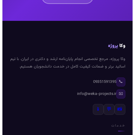
وکا
پروژه
وکا پروژه، مرجع تخصصی انجام پایان‌نامه ارشد و دکتری در ایران. با تیم
اساتید برتر و ضمانت کیفیت کامل در خدمت دانشجویان هستیم.
📞
09351591395
📧
info@weka-projects.ir
📱
💬
📸
خدمات