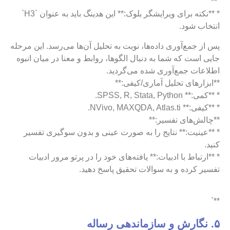
`**
* **نکته برای ویرایشگر بلوک:** این هدینگ باید به عنوان `H3`
انتخاب شود.
پس از جمع‌آوری داده‌ها، نوبت به تحلیل آن‌ها می‌رسد. این مرحله
جایی است که شما به دنبال الگوها، روابط و معنا در میان انبوه
اطلاعات جمع‌آوری شده می‌گردید.
**ابزارهای تحلیل آماری/کیفی:**
* **کمی:** SPSS, R, Stata, Python.
* **کیفی:** NVivo, MAXQDA, Atlas.ti.
**چالش‌های تفسیر:**
* **عینیت:** نتایج را به صورت عینی و بدون سوگیری تفسیر
کنید.
* **ارتباط با ادبیات:** یافته‌های خود را در پرتو مرور ادبیات
تفسیر کرده و به سوالات تحقیق پاسخ دهید.
**`
۵. نگارش و سازماندهی رساله