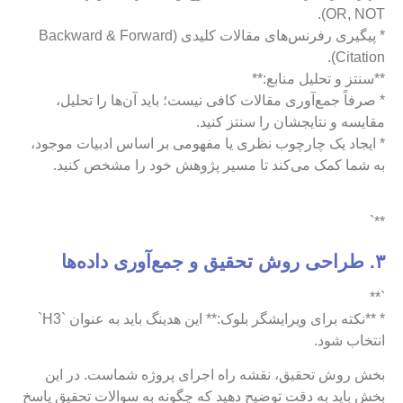
OR, NOT).
* پیگیری رفرنس‌های مقالات کلیدی (Backward & Forward
Citation).
**سنتز و تحلیل منابع:**
* صرفاً جمع‌آوری مقالات کافی نیست؛ باید آن‌ها را تحلیل،
مقایسه و نتایجشان را سنتز کنید.
* ایجاد یک چارچوب نظری یا مفهومی بر اساس ادبیات موجود،
به شما کمک می‌کند تا مسیر پژوهش خود را مشخص کنید.
**`
۳. طراحی روش تحقیق و جمع‌آوری داده‌ها
`**
* **نکته برای ویرایشگر بلوک:** این هدینگ باید به عنوان `H3`
انتخاب شود.
بخش روش تحقیق، نقشه راه اجرای پروژه شماست. در این
بخش باید به دقت توضیح دهید که چگونه به سوالات تحقیق پاسخ