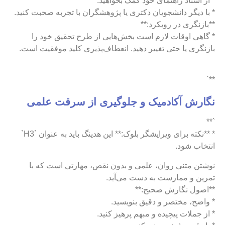
* از استاد راهنمای خود کمک بخواهید.
* با دیگر دانشجویان دکتری یا پژوهشگران با تجربه صحبت کنید.
**بازنگری در رویکرد:**
* گاهی اوقات لازم است بخش‌هایی از طرح تحقیق خود را
بازنگری یا حتی تغییر دهید. انعطاف‌پذیری کلید موفقیت است.
**`
نگارش آکادمیک و جلوگیری از سرقت علمی
`**
* **نکته برای ویرایشگر بلوک:** این هدینگ باید به عنوان `H3`
انتخاب شود.
نوشتن متنی روان، علمی و بدون نقص، مهارتی است که با
تمرین و ممارست به دست می‌آید.
**اصول نگارش صحیح:**
* واضح، مختصر و دقیق بنویسید.
* از جملات پیچیده و مبهم پرهیز کنید.