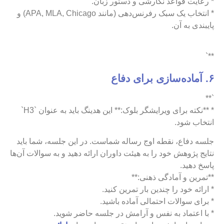
* رعایت قواعد نگارشی و دستور زبان.
* انتخاب یک سبک رفرنس‌دهی (مانند APA, MLA, Chicago) و
پایبندی به آن.
**`
۶. آماده‌سازی برای دفاع
`**
* **نکته برای ویرایشگر بلوک:** این هدینگ باید به عنوان `H3`
انتخاب شود.
جلسه دفاع، نقطه اوج رساله شماست. در این جلسه، شما باید
نتایج پژوهش خود را به هیئت داوران ارائه دهید و به سوالات آن‌ها
پاسخ دهید.
**تمرین و آمادگی ذهنی:**
* ارائه خود را چندین بار تمرین کنید.
* برای سوالات احتمالی آماده باشید.
* با اعتماد به نفس و آرامش در جلسه حاضر شوید.