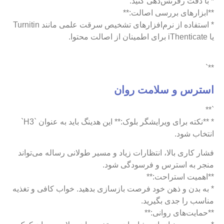
* با دقت رفرنس‌دهی کنید.
**ابزارهای بررسی اصالت:**
* استفاده از نرم‌افزارهای تشخیص سرقت علمی مانند Turnitin
یا iThenticate برای اطمینان از اصالت محتوا.
**`
استرس و سلامت روان
`**
* **نکته برای ویرایشگر بلوک:** این هدینگ باید به عنوان `H3`
انتخاب شود.
فشار کاری بالا، انتظارات زیاد و مسیر طولانی رساله می‌تواند
منجر به استرس و فرسودگی شود.
**اهمیت استراحت:**
* به بدن و ذهن خود فرصت بازسازی بدهید. خواب کافی و تغذیه
مناسب را جدی بگیرید.
**حمایت‌های روانی:**