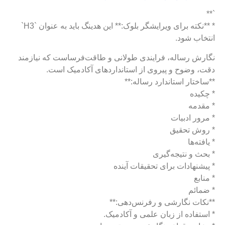
`**
* **نکته برای ویرایشگر بلوک:** این هدینگ باید به عنوان `H3`
انتخاب شود.
نگارش رساله، فرایندی طولانی و طاقت‌فرساست که نیازمند
دقت، وضوح و پیروی از استانداردهای آکادمیک است.
**ساختار استاندارد رساله:**
* چکیده
* مقدمه
* مرور ادبیات
* روش تحقیق
* یافته‌ها
* بحث و نتیجه‌گیری
* پیشنهادات برای تحقیقات آینده
* منابع
* ضمائم
**نکات نگارشی و رفرنس‌دهی:**
* استفاده از زبان علمی و آکادمیک.