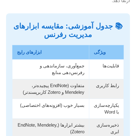
ارتقا دهد.
📚 جدول آموزشی: مقایسه ابزارهای
مدیریت رفرنس
ویژگی
ابزارهای رایج
قابلیت‌ها
جمع‌آوری، سازماندهی و
رفرنس‌دهی منابع
رابط کاربری
متفاوت (EndNote پیچیده‌تر،
Mendeley و Zotero کاربرپسندتر)
یکپارچه‌سازی
بسیار خوب (افزونه‌های اختصاصی)
با Word
ذخیره‌سازی
بیشتر ابزارها (EndNote, Mendeley,
ابری
Zotero)