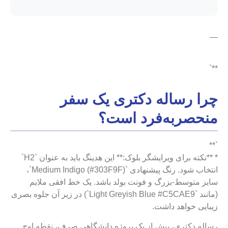
—
**`
چرا رساله دکتری یک سفر
منحصربه‌فرد است؟
`**
* **نکته برای ویرایشگر بلوک:** این هدینگ باید به عنوان `H2`
انتخاب شود. رنگ پیشنهادی `Medium Indigo (#303F9F)`،
سایز متوسط-بزرگ و فونت بولد باشد. یک خط افقی ملایم
(مانند `Light Greyish Blue #C5CAE9`) در زیر آن جلوه بصری
زیبایی خواهد داشت.
رساله دکتری، بیش از یک پروژه دانشگاهی صرف، نقطه اوج