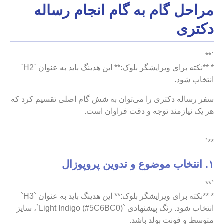
مراحل گام به گام انجام رساله
دکتری
`**
* **نکته برای ویرایشگر بلوک:** این هدینگ باید به عنوان `H2`
انتخاب شود.
سفر رساله دکتری را می‌توان به شش گام اصلی تقسیم کرد که
هر یک نیازمند توجه و دقت فراوان است.
**`
۱. انتخاب موضوع و تدوین پروپوزال
`**
* **نکته برای ویرایشگر بلوک:** این هدینگ باید به عنوان `H3`
انتخاب شود. رنگ پیشنهادی `Light Indigo (#5C6BC0)`، سایز
متوسط و فونت بولد باشد.