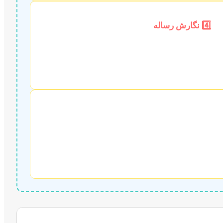
4️⃣ نگارش رساله