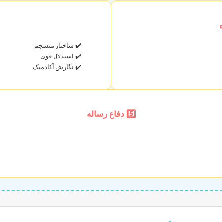
✔️ ساختار منسجم
✔️ استدلال قوی
✔️ نگارش آکادمیک
5️⃣ دفاع رساله