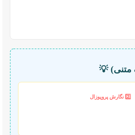
 متنی) 💡
2️⃣ نگارش پروپوزال