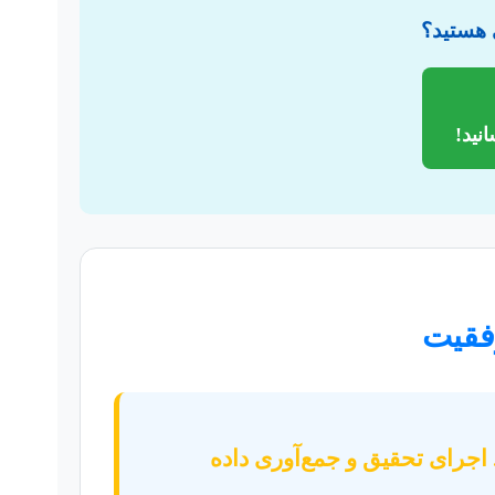
ی هستید؟
نید!
وفقیت