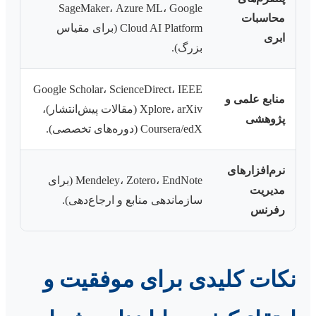
SageMaker، Azure ML، Google
محاسبات
Cloud AI Platform (برای مقیاس
ابری
بزرگ).
Google Scholar، ScienceDirect، IEEE
منابع علمی و
Xplore، arXiv (مقالات پیش‌انتشار)،
پژوهشی
Coursera/edX (دوره‌های تخصصی).
نرم‌افزارهای
Mendeley، Zotero، EndNote (برای
مدیریت
سازماندهی منابع و ارجاع‌دهی).
رفرنس
نکات کلیدی برای موفقیت و