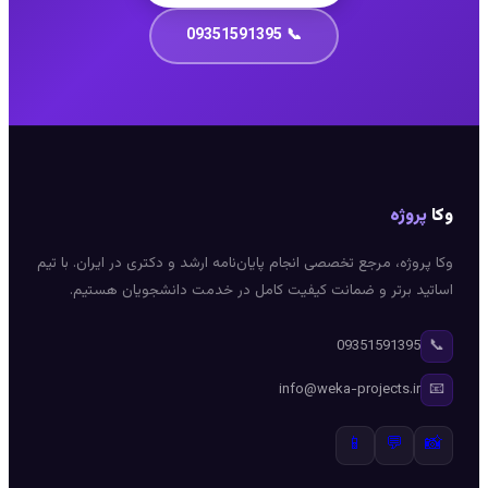
📞 09351591395
وکا
پروژه
وکا پروژه، مرجع تخصصی انجام پایان‌نامه ارشد و دکتری در ایران. با تیم
اساتید برتر و ضمانت کیفیت کامل در خدمت دانشجویان هستیم.
📞
09351591395
📧
info@weka-projects.ir
📱
💬
📸