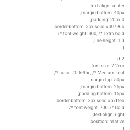
text-align: center;
margin-bottom: 40px;
padding: 20px 0;
border-bottom: 3px solid #00796b;
font-weight: 800; /* Extra bold */
line-height: 1.3;
}
h2 {
font-size: 2.2em;
color: #00695c; /* Medium Teal */
margin-top: 50px;
margin-bottom: 25px;
padding-bottom: 15px;
border-bottom: 2px solid #a7ffeb;
font-weight: 700; /* Bold */
text-align: right;
position: relative;
}