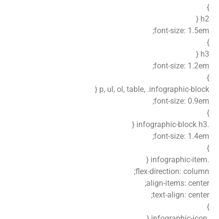
}
h2 {
font-size: 1.5em;
}
h3 {
font-size: 1.2em;
}
p, ul, ol, table, .infographic-block {
font-size: 0.9em;
}
.infographic-block h3 {
font-size: 1.4em;
}
.infographic-item {
flex-direction: column;
align-items: center;
text-align: center;
}
.infographic-icon {