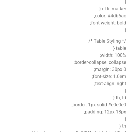
}
ul li::marker {
color: #4db6ac;
font-weight: bold;
}
/* Table Styling */
table {
width: 100%;
border-collapse: collapse;
margin: 30px 0;
font-size: 1.0em;
text-align: right;
}
th, td {
border: 1px solid #e0e0e0;
padding: 12px 18px;
}
th {