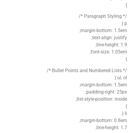
}
/* Paragraph Styling */
p {
margin-bottom: 1.5em;
text-align: justify;
line-height: 1.9;
font-size: 1.05em;
}
/* Bullet Points and Numbered Lists */
ul, ol {
margin-bottom: 1.5em;
padding-right: 25px;
list-style-position: inside;
}
li {
margin-bottom: 0.8em;
line-height: 1.7;