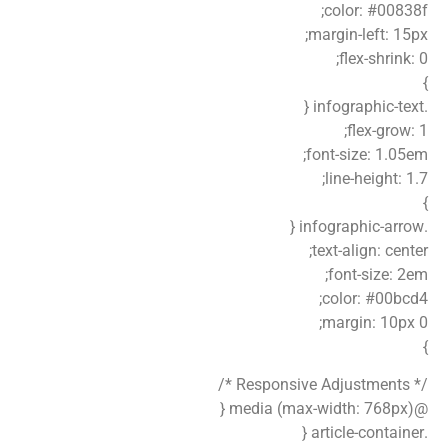
color: #00838f;
margin-left: 15px;
flex-shrink: 0;
}
.infographic-text {
flex-grow: 1;
font-size: 1.05em;
line-height: 1.7;
}
.infographic-arrow {
text-align: center;
font-size: 2em;
color: #00bcd4;
margin: 10px 0;
}
/* Responsive Adjustments */
@media (max-width: 768px) {
.article-container {