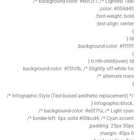
background-color: #e0f2f1; /* Lightest Teal */
color: #004d40;
font-weight: bold;
text-align: center;
}
td {
background-color: #ffffff;
}
tr:nth-child(even) td {
background-color: #f5fcfb; /* Slightly off-white for
alternate rows */
}
/* Infographic Style (Text-based aesthetic replacement) */
.infographic-block {
background-color: #e0f7fa; /* Light cyan */
border-left: 6px solid #00bcd4; /* Cyan accent */
padding: 25px 30px;
margin: 40px 0;