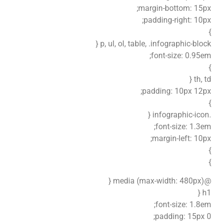
margin-bottom: 15px;
padding-right: 10px;
}
p, ul, ol, table, .infographic-block {
font-size: 0.95em;
}
th, td {
padding: 10px 12px;
}
.infographic-icon {
font-size: 1.3em;
margin-left: 10px;
}
}
@media (max-width: 480px) {
h1 {
font-size: 1.8em;
padding: 15px 0;