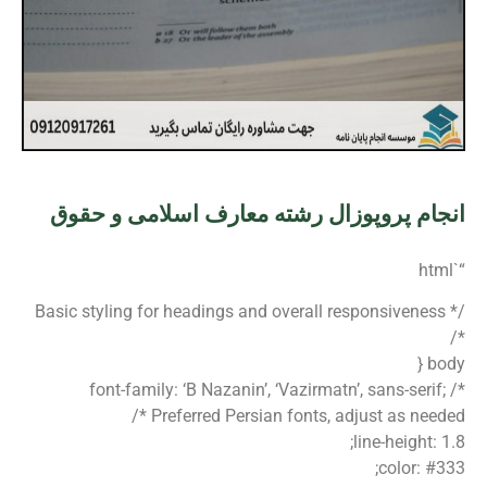
انجام پروپوزال رشته معارف اسلامی و حقوق
“`html
/* Basic styling for headings and overall responsiveness
*/
body {
font-family: ‘B Nazanin’, ‘Vazirmatn’, sans-serif; /*
Preferred Persian fonts, adjust as needed */
line-height: 1.8;
color: #333;