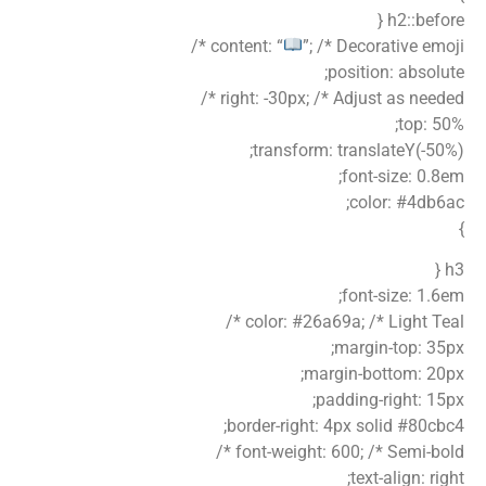
h2::before {
content: “
”; /* Decorative emoji */
position: absolute;
right: -30px; /* Adjust as needed */
top: 50%;
transform: translateY(-50%);
font-size: 0.8em;
color: #4db6ac;
}
h3 {
font-size: 1.6em;
color: #26a69a; /* Light Teal */
margin-top: 35px;
margin-bottom: 20px;
padding-right: 15px;
border-right: 4px solid #80cbc4;
font-weight: 600; /* Semi-bold */
text-align: right;