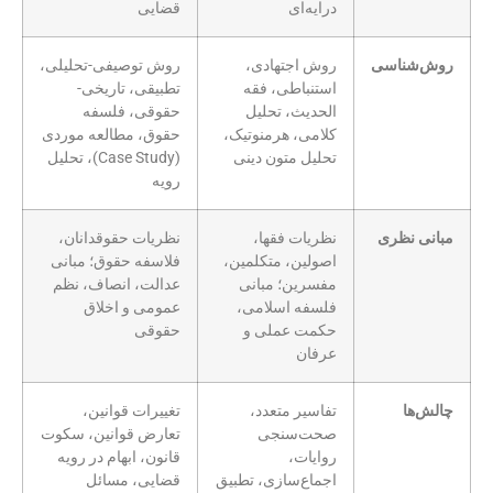
درایه‌ای
قضایی
روش‌شناسی
روش اجتهادی،
روش توصیفی-تحلیلی،
استنباطی، فقه
تطبیقی، تاریخی-
الحدیث، تحلیل
حقوقی، فلسفه
کلامی، هرمنوتیک،
حقوق، مطالعه موردی
تحلیل متون دینی
(Case Study)، تحلیل
رویه
مبانی نظری
نظریات فقها،
نظریات حقوقدانان،
اصولین، متکلمین،
فلاسفه حقوق؛ مبانی
مفسرین؛ مبانی
عدالت، انصاف، نظم
فلسفه اسلامی،
عمومی و اخلاق
حکمت عملی و
حقوقی
عرفان
چالش‌ها
تفاسیر متعدد،
تغییرات قوانین،
صحت‌سنجی
تعارض قوانین، سکوت
روایات،
قانون، ابهام در رویه
اجماع‌سازی، تطبیق
قضایی، مسائل