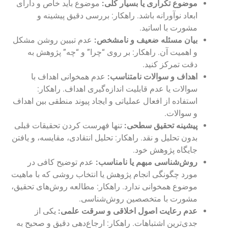
موضوع تکراری یا بسیار کلی:
موضوع باید خاص و دارای
ابعاد نوآورانه باشد. راهکار: بررسی دقیق پیشینه و
مشورت با اساتید.
بیان مسئله ضعیف و نامشخص:
عدم تبیین روشن مشکل
و اهمیت آن. راهکار: بر روی “چرا” و “چه” پژوهش به
دقت تمرکز کنید.
اهداف و سوالات نامتناسب:
عدم همخوانی اهداف با
سوالات یا عدم قابلیت اندازه‌گیری اهداف. راهکار:
استفاده از افعال عملیاتی و ایجاد پیوند منطقی بین اهداف
و سوالات.
پیشینه تحقیق سطحی:
تنها فهرست کردن تحقیقات قبلی
بدون تحلیل و نقد. راهکار: تحلیل انتقادی، مقایسه، و یافتن
جایگاه پژوهش خود.
روش‌شناسی مبهم یا نامناسب:
عدم توضیح کافی در
مورد چگونگی انجام پژوهش یا انتخاب روشی که با ماهیت
موضوع همخوانی ندارد. راهکار: مطالعه روش‌های تحقیق،
مشورت با متخصصین روش‌شناسی.
عدم رعایت اصول اخلاقی و سرقت علمی:
یکی از
جدی‌ترین اشتباهات. راهکار: ارجاع‌دهی دقیق و صحیح به