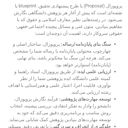
پروپوزال (Proposal) یا طرح پیشنهادی تحقیق، blueprint یا
نقشه‌ای است که پیش از آغاز هر پژوهش دانشگاهی نگارش
می‌شود. در رشته‌هایی نظیر معارف اسلامی و حقوق که با
مفاهیم بنیادین، متون غنی و مسائل پیچیده اجتماعی-فقهی-
حقوقی سروکار دارند، اهمیت آن دوچندان است:
سنگ بنای پایان‌نامه/رساله:
پروپوزال، ساختار اصلی و
چهارچوب محتوایی پایان‌نامه یا رساله شما را مشخص
می‌کند. هرچه این سنگ بنا محکم‌تر باشد، بنای نهایی
(پایان‌نامه) استوارتر خواهد بود.
ارزیابی علمی ایده:
از طریق پروپوزال، استاد راهنما و
کمیته علمی دانشگاه، ایده پژوهشی شما را از نظر
نوآوری، قابلیت اجرا، اعتبار علمی و هم‌راستایی با اهداف
رشته ارزیابی می‌کنند.
توسعه مهارت‌های پژوهشی:
فرآیند نگارش پروپوزال،
دانشجو را وادار به تفکر انتقادی، بررسی پیشینه، انتخاب
روش مناسب و برنامه‌ریزی دقیق می‌کند که خود به
توسعه مهارت‌های بنیادین پژوهش کمک شایانی می‌نماید.
جلوگیری از انحراف و سردرگمی:
با تعریف دقیق مسئله،