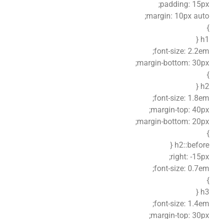
padding: 15px;
margin: 10px auto;
}
h1 {
font-size: 2.2em;
margin-bottom: 30px;
}
h2 {
font-size: 1.8em;
margin-top: 40px;
margin-bottom: 20px;
}
h2::before {
right: -15px;
font-size: 0.7em;
}
h3 {
font-size: 1.4em;
margin-top: 30px;