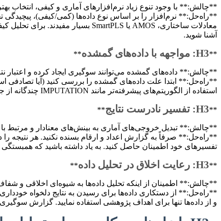
**چالش:** با وجود تنوع زیاد نرم‌افزارهای آماری و کیفی، انتخاب بهتر
آشنا شوید.
H3: مواجهه با داده‌های گمشده
**
**
**چالش:** داده‌های گمشده می‌توانند سوگیری ایجاد کرده و اعتبار نتا
**راه‌حل:** ابتدا علت داده‌های گمشده را بررسی کنید (آیا تصادفی ا
استفاده از الگوریتم‌های پیشرفته‌تر مانند IMPUTATION چندگانه از جمله راهکارها هستند. مهم است که روش انتخابی خود را در پایان‌نامه ذکر کنید و محدودیت‌های آن را بشناسید.
H3: تفسیر نادرست نتایج
**
**
**چالش:** تبدیل خروجی‌های آماری به بینش‌های معنادار و مرتبط ب
**راه‌حل:** صرفاً به گزارش اعداد و ارقام بسنده نکنید. هر نتیجه را 
تفسیرهای خود اطمینان حاصل کنید. به یاد داشته باشید که همبستگی 
H3: رعایت اخلاق در تحلیل داده
**
**
**چالش:** اطمینان از اینکه تحلیل داده‌ها به شیوه‌ای اخلاقی و شفا
**راه‌حل:** از دستکاری داده‌ها برای رسیدن به نتایج دلخواه خوددا
و از داده‌ها تنها برای اهداف پژوهشی استفاده نمایید. گزارش سوگیر