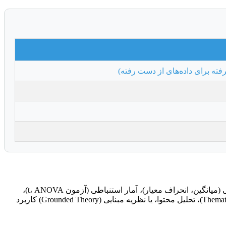
فته برای داده‌های از دست رفته)
انتخاب روش تحلیل، بسته به نوع سوالات پژوهش، فرضیات و نوع داده‌های شما متغیر است. برای داده‌های کمی، ممکن است از آمار توصیفی (میانگین، انحراف معیار)، آمار استنباطی (آزمون t، ANOVA)،
همبستگی، رگرسیون یا مدل‌سازی معادلات ساختاری (SEM) استفاده کنید. برای داده‌های کیفی، روش‌هایی مانند تحلیل مضمون (Thematic Analysis)، تحلیل محتوا، یا نظریه مبنایی (Grounded Theory) کاربرد