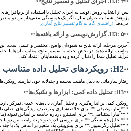
H3: ۴. اجرای تحلیل و تفسیر نتایج
**
**
پس از انتخاب روش، نوبت به اجرای تحلیل با استفاده از نرم‌افزاره
پژوهش شما. به عنوان مثال، اگر یک همبستگی معنی‌دار بین دو متغیر 
می‌دهد.
(راهنمای گام به گام تفسیر نتایج آماری)
H3: ۵. گزارش‌نویسی و ارائه یافته‌ها
**
**
آخرین مرحله، ارائه نتایج به شیوه‌ای واضح، مختصر و علمی است. این ش
مناسب ارائه دهید. در بخش بحث، به تفسیر نتایج، مقایسه آن‌ها با تحق
فرآیند تحلیل شما را دنبال کرده و به یافته‌هایتان اعتماد کند.
H2: رویکردهای تحلیل داده متناسب با پژوهش‌های رفتار سازمانی
**
رفتار سازمانی به دلیل ماهیت پیچیده و چندلایه خود، نیازمند رویکر
H3: تحلیل داده کمی: ابزارها و تکنیک‌ها
**
**
رویکرد کمی بر اندازه‌گیری و تحلیل آماری داده‌های عددی تمرکز دار
* **آمار توصیفی:** برای خلاصه‌سازی و توصیف ویژگی‌های اصلی داده‌ها
* **آمار استنباطی:** برای استنتاج درباره جامعه بر اساس نمونه (مانند آزمون T، ANOVA برای مقا
* **تحلیل همبستگی:** برای بررسی قدرت و جهت رابطه بین دو یا چن
* **تحلیل رگرسیون:** برای پیش‌بینی یک متغیر بر اساس یک یا چند م
* **مدل‌سازی معادلات ساختاری (EM