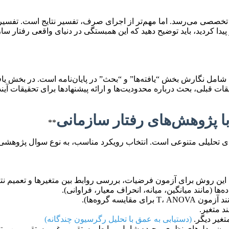
ای تخصصی می‌رسد. اما مهم‌تر از اجرای صرف، تفسیر نتایج است. تفسی
پیدا کردید، باید توضیح دهید که این همبستگی در دنیای واقعی رفتار
امل نگارش بخش “یافته‌ها” و “بحث” در پایان‌نامه است. در بخش یافته‌
یقات قبلی، بحث درباره محدودیت‌ها و ارائه پیشنهادها برای تحقیقات آی
**
دهای تحلیلی متنوعی است. انتخاب رویکرد مناسب، به نوع سوال پژوهشی
د. این روش برای آزمون فرضیات، بررسی روابط بین متغیرها و تعمیم ن
 (مانند میانگین، میانه، انحراف معیار، فراوانی).
یسه گروه‌ها).
د متغیر.
تغیر دیگر.
(دستیابی به عمق با تحلیل رگرسیون چندگانه)
S):** روشی پیشرفته برای آزمون مدل‌های نظری پیچیده شامل روابط مستقیم و غیرمستقیم