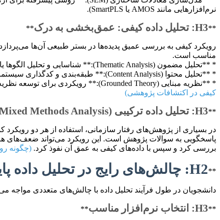
نرم‌افزارهایی مانند AMOS یا SmartPLS).
H3: تحلیل داده کیفی: عمق‌بخشی به درک
**
**
رویکرد کیفی به بررسی عمیق پدیده‌ها در بستر طبیعی آن‌ها می‌پردازد 
مناسب است.
* **تحلیل مضمون (Thematic Analysis):** شناسایی و تحلیل الگوها یا مضامین تکرارشونده در داده‌های متنی (مصاحبه‌ها، اسناد).
* **تحلیل محتوا (Content Analysis):** طبقه‌بندی و کدگذاری سیستماتیک محتوای متنی یا تصویری برای شناسایی فراوانی و الگوهای مشخص.
* **نظریه مبنایی (Grounded Theory):** رویکردی برای توسعه نظریه‌ها از داده‌های جمع‌آوری شده به صورت سیستماتیک، که در آن جمع‌آوری و تحلیل داده‌ها به صورت همزمان انجام می‌شود.
کیفی در اکتشافات پژوهشی)
H3: تحلیل داده ترکیبی (Mixed Methods Analysis)
**
در بسیاری از پژوهش‌های رفتار سازمانی، استفاده از هر دو رویکرد کم
پاسخگویی به سوالات پژوهش است. این رویکرد می‌تواند ضعف‌های هر یک 
بررسی کرد و سپس با داده‌های کیفی به عمق آن نفوذ کرد.
(چگونه روی
H2: چالش‌های رایج در تحلیل داده پایان‌نامه و راه‌حل‌ها
**
دانشجویان در طول فرآیند تحلیل داده با چالش‌های متعددی مواجه می‌
H3: انتخاب نرم‌افزار مناسب
**
**