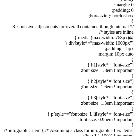
margin: 0;
padding: 0;
box-sizing: border-box;
}
/* Responsive adjustments for overall container, though internal
styles are inline */
@media (max-width: 768px) {
div[style*=”max-width: 1000px”] {
padding: 15px;
margin: 10px auto;
}
h1[style*=”font-size”] {
font-size: 1.8em !important;
}
h2[style*=”font-size”] {
font-size: 1.6em !important;
}
h3[style*=”font-size”] {
font-size: 1.3em !important;
}
p[style*=”font-size”], li[style*=”font-size”] {
font-size: 0.95em !important;
}
.infographic-item { /* Assuming a class for infographic flex items */
flex: 1 1 100% !important;