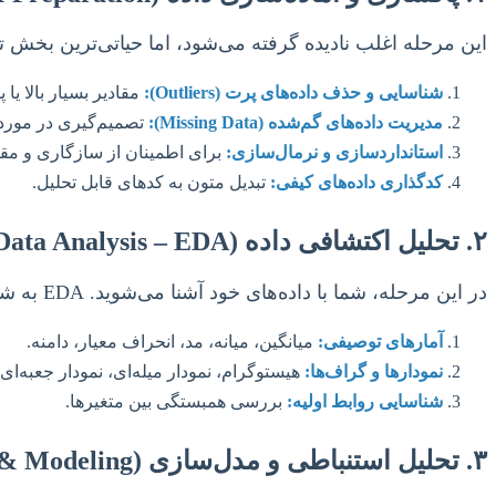
این مرحله اغلب نادیده گرفته می‌شود، اما حیاتی‌ترین بخش ت
شناسایی و حذف داده‌های پرت (Outliers):
مقادیر بسیار بالا یا 
مدیریت داده‌های گم‌شده (Missing Data):
تصمیم‌گیری در مورد حذف، جایگزینی (
استانداردسازی و نرمال‌سازی:
برای اطمینان از سازگاری و مقای
کدگذاری داده‌های کیفی:
تبدیل متون به کدهای قابل تحلیل.
۲. تحلیل اکتشافی داده (Exploratory Data Analysis – EDA)
در این مرحله، شما با داده‌های خود آشنا می‌شوید. EDA به شما کمک می‌کند تا ویژگی‌های اصلی داده‌ها را کشف کرده و ارتباطات اولیه را شناسایی کنید.
آمارهای توصیفی:
میانگین، میانه، مد، انحراف معیار، دامنه.
نمودارها و گراف‌ها:
هیستوگرام، نمودار میله‌ای، نمودار جعبه‌ای
شناسایی روابط اولیه:
بررسی همبستگی بین متغیرها.
۳. تحلیل استنباطی و مدل‌سازی (Inferential Analysis & Modeling)