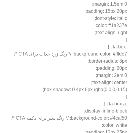
margin: 1.5em 0;
padding: 15px 20px;
font-style: italic;
color: #1a237e;
text-align: right;
}
.cta-box {
background-color: #fffde7; /* رنگ زرد جذاب برای CTA */
border-radius: 8px;
padding: 20px;
margin: 2em 0;
text-align: center;
box-shadow: 0 4px 8px rgba(0,0,0,0.15);
}
.cta-box a {
display: inline-block;
background-color: #4caf50; /* رنگ سبز برای دکمه CTA */
color: white;
padding: 12px 25px;