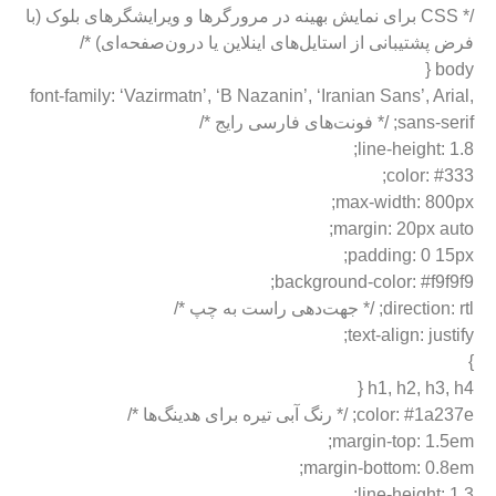
/* CSS برای نمایش بهینه در مرورگرها و ویرایشگرهای بلوک (با
فرض پشتیبانی از استایل‌های اینلاین یا درون‌صفحه‌ای) */
body {
font-family: ‘Vazirmatn’, ‘B Nazanin’, ‘Iranian Sans’, Arial,
sans-serif; /* فونت‌های فارسی رایج */
line-height: 1.8;
color: #333;
max-width: 800px;
margin: 20px auto;
padding: 0 15px;
background-color: #f9f9f9;
direction: rtl; /* جهت‌دهی راست به چپ */
text-align: justify;
}
h1, h2, h3, h4 {
color: #1a237e; /* رنگ آبی تیره برای هدینگ‌ها */
margin-top: 1.5em;
margin-bottom: 0.8em;
line-height: 1.3;