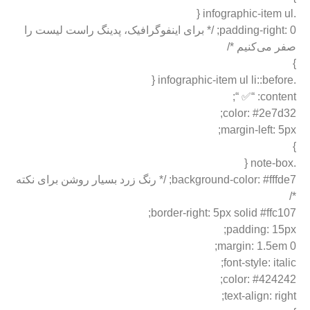
.infographic-item ul {
padding-right: 0; /* برای اینفوگرافیک، پدینگ راست لیست را
صفر می‌کنیم */
}
.infographic-item ul li::before {
content: “✅ “;
color: #2e7d32;
margin-left: 5px;
}
.note-box {
background-color: #fffde7; /* رنگ زرد بسیار روشن برای نکته
*/
border-right: 5px solid #ffc107;
padding: 15px;
margin: 1.5em 0;
font-style: italic;
color: #424242;
text-align: right;