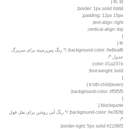
th, td {
border: 1px solid #ddd;
padding: 12px 15px;
text-align: right;
vertical-align: top;
}
th {
background-color: #e8eaf6; /* رنگ پس‌زمینه برای سربرگ
جدول */
color: #1a237e;
font-weight: bold;
}
tr:nth-child(even) {
background-color: #f5f5f5;
}
blockquote {
background-color: #e3f2fd; /* رنگ آبی روشن برای نقل قول
*/
border-right: 5px solid #2196f3;