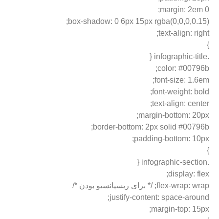
margin: 2em 0;
box-shadow: 0 6px 15px rgba(0,0,0,0.15);
text-align: right;
}
.infographic-title {
color: #00796b;
font-size: 1.6em;
font-weight: bold;
text-align: center;
margin-bottom: 20px;
border-bottom: 2px solid #00796b;
padding-bottom: 10px;
}
.infographic-section {
display: flex;
flex-wrap: wrap; /* برای ریسپانسیو بودن */
justify-content: space-around;
margin-top: 15px;