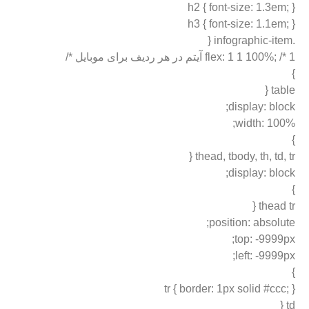
h2 { font-size: 1.3em; }
h3 { font-size: 1.1em; }
.infographic-item {
flex: 1 1 100%; /* 1 آیتم در هر ردیف برای موبایل */
}
table {
display: block;
width: 100%;
}
thead, tbody, th, td, tr {
display: block;
}
thead tr {
position: absolute;
top: -9999px;
left: -9999px;
}
tr { border: 1px solid #ccc; }
td {