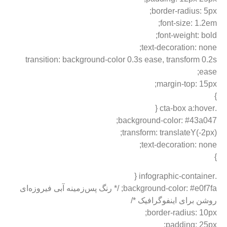
border-radius: 5px;
font-size: 1.2em;
font-weight: bold;
text-decoration: none;
transition: background-color 0.3s ease, transform 0.2s
ease;
margin-top: 15px;
}
.cta-box a:hover {
background-color: #43a047;
transform: translateY(-2px);
text-decoration: none;
}
.infographic-container {
background-color: #e0f7fa; /* رنگ پس‌زمینه آبی فیروزه‌ای
روشن برای اینفوگرافیک */
border-radius: 10px;
padding: 25px;