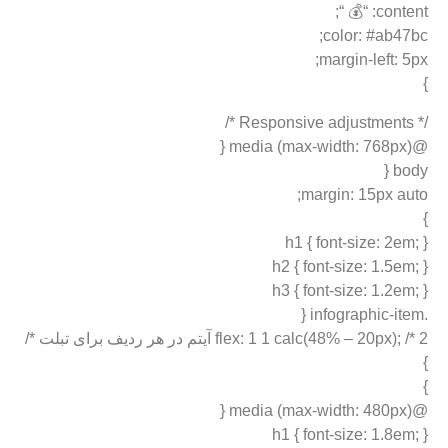
content: “💰 “;
color: #ab47bc;
margin-left: 5px;
}
/* Responsive adjustments */
@media (max-width: 768px) {
body {
margin: 15px auto;
}
h1 { font-size: 2em; }
h2 { font-size: 1.5em; }
h3 { font-size: 1.2em; }
.infographic-item {
flex: 1 1 calc(48% – 20px); /* 2 آیتم در هر ردیف برای تبلت */
}
}
@media (max-width: 480px) {
h1 { font-size: 1.8em; }