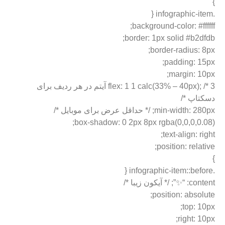
}
.infographic-item {
background-color: #ffffff;
border: 1px solid #b2dfdb;
border-radius: 8px;
padding: 15px;
margin: 10px;
flex: 1 1 calc(33% – 40px); /* 3 آیتم در هر ردیف برای
دسکتاپ */
min-width: 280px; /* حداقل عرض برای موبایل */
box-shadow: 0 2px 8px rgba(0,0,0,0.08);
text-align: right;
position: relative;
}
.infographic-item::before {
content: “✨”; /* آیکون زیبا */
position: absolute;
top: 10px;
right: 10px;