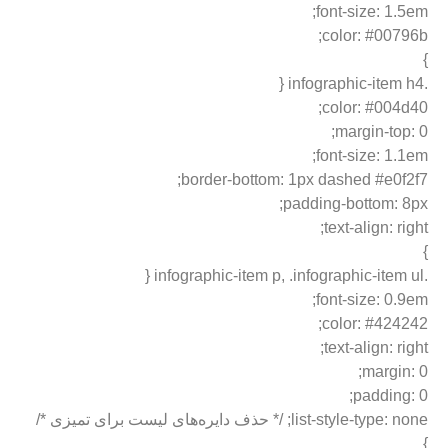
font-size: 1.5em;
color: #00796b;
}
.infographic-item h4 {
color: #004d40;
margin-top: 0;
font-size: 1.1em;
border-bottom: 1px dashed #e0f2f7;
padding-bottom: 8px;
text-align: right;
}
.infographic-item p, .infographic-item ul {
font-size: 0.9em;
color: #424242;
text-align: right;
margin: 0;
padding: 0;
list-style-type: none; /* حذف دایره‌های لیست برای تمیزی */
}