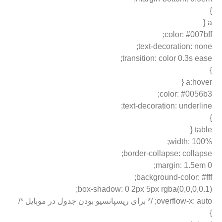
}
a {
color: #007bff;
text-decoration: none;
transition: color 0.3s ease;
}
a:hover {
color: #0056b3;
text-decoration: underline;
}
table {
width: 100%;
border-collapse: collapse;
margin: 1.5em 0;
background-color: #fff;
box-shadow: 0 2px 5px rgba(0,0,0,0.1);
overflow-x: auto; /* برای ریسپانسیو بودن جدول در موبایل */
}