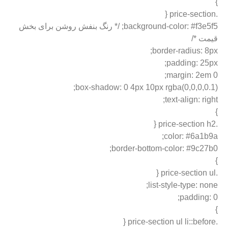
}
.price-section {
background-color: #f3e5f5; /* رنگ بنفش روشن برای بخش
قیمت */
border-radius: 8px;
padding: 25px;
margin: 2em 0;
box-shadow: 0 4px 10px rgba(0,0,0,0.1);
text-align: right;
}
.price-section h2 {
color: #6a1b9a;
border-bottom-color: #9c27b0;
}
.price-section ul {
list-style-type: none;
padding: 0;
}
.price-section ul li::before {