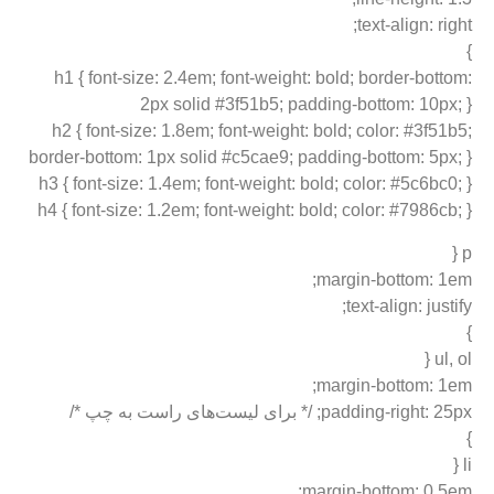
text-align: right;
}
h1 { font-size: 2.4em; font-weight: bold; border-bottom:
2px solid #3f51b5; padding-bottom: 10px; }
h2 { font-size: 1.8em; font-weight: bold; color: #3f51b5;
border-bottom: 1px solid #c5cae9; padding-bottom: 5px; }
h3 { font-size: 1.4em; font-weight: bold; color: #5c6bc0; }
h4 { font-size: 1.2em; font-weight: bold; color: #7986cb; }
p {
margin-bottom: 1em;
text-align: justify;
}
ul, ol {
margin-bottom: 1em;
padding-right: 25px; /* برای لیست‌های راست به چپ */
}
li {
margin-bottom: 0.5em;