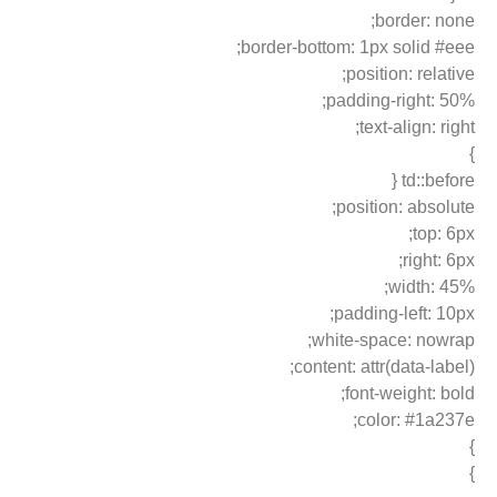
border: none;
border-bottom: 1px solid #eee;
position: relative;
padding-right: 50%;
text-align: right;
}
td::before {
position: absolute;
top: 6px;
right: 6px;
width: 45%;
padding-left: 10px;
white-space: nowrap;
content: attr(data-label);
font-weight: bold;
color: #1a237e;
}
}