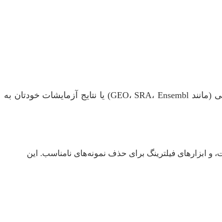
قبل از هر تحلیلی، باید مطمئن شوید داده‌های شما قابل اعتماد و با کیفیت هستند. داده‌ها می‌توانند از پایگاه‌های داده عمومی (مانند GEO، SRA، Ensembl) یا نتایج آزمایشات خودتان به
Trimmom برای حذف آداپتورها و مناطق کم‌کیفیت، و ابزارهای فیلترینگ برای حذف نمونه‌های نامناسب. این