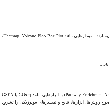
نمودارها و گراف‌ها نه تنها به شما کمک می‌کنند تا الگوهای پنهان را ببینید، بلکه نتایج پیچیده را برای مخاطبان قابل فهم‌تر می‌سازند. نمودارهایی مانند Heatmap، Volcano Plot، Box Plot،
نتایج آماری به تنهایی کافی نیستند؛ باید آن‌ها را در بستر بیولوژیکی تفسیر کنید. این مرحله شامل غنی‌سازی مسیر (Pathway Enrichment Analysis) با ابزارهایی مانند GOseq یا GSEA
وح روش‌ها، ابزارها، نتایج و تفسیرهای بیولوژیکی را تشریح