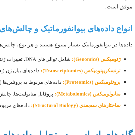
موفق است.
انواع داده‌های بیوانفورماتیک و چالش‌های 
داده‌ها در بیوانفورماتیک بسیار متنوع هستند و هر نوع، چالش
ژنومیکس (Genomics):
شامل توالی‌های DNA، تغییرات ژنتیکی (SNPها، ایندل‌ها). چالش اصلی حجم بالای داده و شناسایی تغییرات معنی‌دار در میان نویز.
ترنسکریپتومیکس (Transcriptomics):
داده‌های بیان ژن (RNA-seq، میکرواری). چالش‌ها شامل نرمال‌سازی داده‌ها، مقایسه بین گروه‌ها و شناسایی ژن‌های با بیان افتراقی.
پروتئومیکس (Proteomics):
داده‌های مربوط به پروتئین‌ها (
متابولومیکس (Metabolomics):
پروفایل متابولیت‌ها. چالش‌
ساختارهای سه‌بعدی (Structural Biology):
داده‌های مربوط 