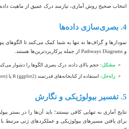
انتخاب صحیح روش آماری، نیازمند درک عمیق از ماهیت داد
4. بصری‌سازی داده‌ها
و Pathways Diagrams از جمله پرکاربردترین‌ها هستند.
مشکل:
حجم بالای داده، درک بصری الگوها را دشوار می‌کند
راه‌حل:
استفاده از کتابخانه‌های قدرتمند R (ggplot2) یا Python (matplotlib, seaborn) برای ایجاد نمودارهای واضح، زیبا و اطلاعاتی.
5. تفسیر بیولوژیکی و نگارش
برای یافتن مسیرهای بیولوژیکی و عملکردهای ژنی مرتبط با نت