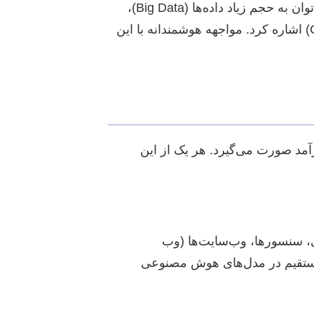
با وجود اهمیت بی‌بدیل داده‌ها، کار با آن‌ها در هوش مصنوعی همواره با چالش‌هایی همراه است. از جمله این چالش‌ها می‌توان به حجم زیاد داده‌ها (Big Data)،
تنوع بالای فرمت‌ها (مانند متن، تصویر، صدا)، وجود نویز و داده‌های ناقص، و مسئله عدم تعادل کلاس‌ها (Class Imbalance) اشاره کرد. مواجهه هوشمندانه با این
آمد صورت می‌گیرد. هر یک از این
می، سنسورها، وب‌سایت‌ها (وب
ه مستقیم در مدل‌های هوش مصنوعی