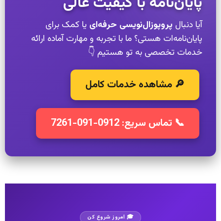
پایان‌نامه با کیفیت عالی
آیا دنبال
پروپوزال‌نویسی حرفه‌ای
یا کمک برای
پایان‌نامه‌ات هستی؟ ما با تجربه و مهارت آماده ارائه
خدمات تخصصی به تو هستیم 👇
🔎 مشاهده خدمات کامل
📞 تماس سریع: 0912-091-7261
🎓 امروز شروع کن