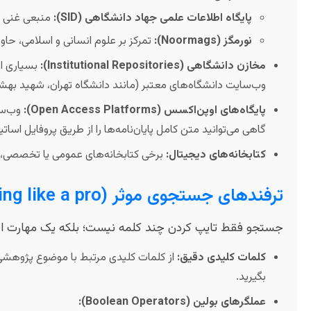
پایگاه اطلاعات علمی جهاد دانشگاهی (SID):
منبعی غنی از
نورمگز (Noormags):
تمرکز بر علوم انسانی و اسلامی، حاوی
مخازن دانشگاهی (Institutional Repositories):
بسیاری از 
وب‌سایت دانشگاه‌های معتبر (مانند دانشگاه تهران، شهید بهشتی،
پایگاه‌های اوپن‌اکسس (Open Access Platforms):
گاهی می‌توانید متن کامل پایان‌نامه‌ها را از طریق پروفایل اساتید
کتابخانه‌های دیجیتال:
برخی کتابخانه‌های عمومی یا تخصصی، ا
ترفندهای جستجوی موثر (Searching like a pro! 🕵️‍♀️)
جستجو فقط تایپ کردن چند کلمه نیست؛ بلکه یک مهارت است
کلمات کلیدی دقیق:
از کلمات کلیدی مرتبط با موضوع پژوهشی خو
بگیرید.
عملگرهای بولین (Boolean Operators):