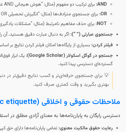
AND:
برای ترکیب دو مفهوم (مثال: “هوش هیجانی AND عملکرد تحصیلی”).
OR:
برای جستجوی مترادف‌ها (مثال: “انگیزش تحصیلی OR پیشرفت آموزشی”).
NOT:
برای حذف مفاهیم نامرتبط (مثال: “مشکلات یادگیری NOT اختلالات رفتاری”)
جستجوی عبارتی (” “):
اگر به دنبال عبارت دقیق هستید، آن را
فیلتر کردن:
بسیاری از پایگاه‌ها امکان فیلتر کردن نتایج بر اساس 
جستجو در گوگل اسکولار (Google Scholar):
یک ابزار فوق‌ال
گسترده‌ای دسترسی پیدا کنید.
💡 برای جستجوی حرفه‌ای‌تر و کسب نتایج دقیق‌تر در دنیای
بهتری بگیرید و وقت کمتری صرف کنید.
ملاحظات حقوقی و اخلاقی (The academic etiquette! 🤝)
دسترسی رایگان به پایان‌نامه‌ها به معنای آزادی مطلق در اس
رعایت حقوق مالکیت معنوی:
تمامی پایان‌نامه‌ها دارای حق کپ