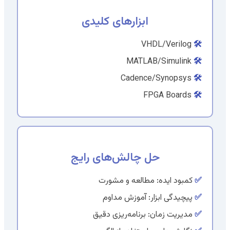
ابزارهای کلیدی
VHDL/Verilog
🛠️
MATLAB/Simulink
🛠️
Cadence/Synopsys
🛠️
FPGA Boards
🛠️
حل چالش‌های رایج
✅
کمبود ایده: مطالعه و مشورت
✅
پیچیدگی ابزار: آموزش مداوم
✅
مدیریت زمان: برنامه‌ریزی دقیق