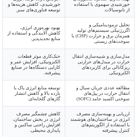
خورشیدی سهموی با استفاده
خورشیدی، کاهش هزینه‌ها و
از نانوسیالات
توسعه فناوری‌های سبز.
تحلیل ترمودینامیکی و
بهبود بهره‌وری انرژی،
اگزرژتیکی سیستم‌های تولید
کاهش آلایندگی و استفاده از
همزمان برق و حرارت (CHP) با
منابع تجدیدپذیر.
سوخت‌های زیستی
مدل‌سازی و شبیه‌سازی انتقال
خنک‌کاری موثر قطعات
حرارت در مبدل‌های حرارتی
الکترونیکی، افزایش عمر و
ریزکانالی برای کاربردهای
کارایی دستگاه‌ها در صنایع
الکترونیکی
پیشرفته.
مطالعه عددی جریان سیال و
توسعه منابع انرژی پاک با
انتقال حرارت در پیل‌های
بازده بالا و کاهش انتشار
سوختی اکسید جامد (SOFC)
گازهای گلخانه‌ای.
ارزیابی و بهینه‌سازی مصرف
کاهش چشمگیر مصرف
انرژی در ساختمان‌های هوشمند
انرژی در بخش ساختمان،
با استفاده از الگوریتم‌های
افزایش راحتی ساکنین و
کنترل پیشرفته
پایداری محیطی.