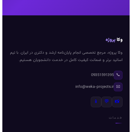
وکا
پروژه
وکا پروژه، مرجع تخصصی انجام پایان‌نامه ارشد و دکتری در ایران. با تیم
اساتید برتر و ضمانت کیفیت کامل در خدمت دانشجویان هستیم.
📞
09351591395
📧
info@weka-projects.ir
📱
💬
📸
خدمات