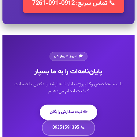
📞 تماس سریع: 0912-091-7261
🎓 امروز شروع کن
پایان‌نامه‌ات را به ما بسپار
با تیم متخصص وکا پروژه، پایان‌نامه ارشد و دکتری با ضمانت
کیفیت انجام می‌دهیم
✏️ ثبت سفارش رایگان
📞 09351591395