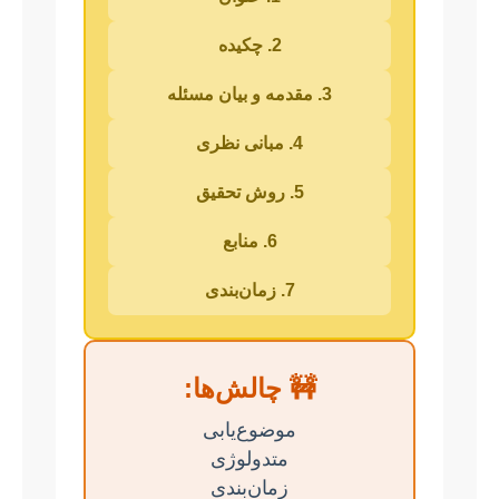
2. چکیده
3. مقدمه و بیان مسئله
4. مبانی نظری
5. روش تحقیق
6. منابع
7. زمان‌بندی
🚧 چالش‌ها:
موضوع‌یابی
متدولوژی
زمان‌بندی