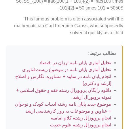
So, $S_{100} = frac{100(1 + 100)}{2} = frac{100 times
101}{2} = 50 times 101 = 5050$.
This famous problem is often associated with the
mathematician Carl Friedrich Gauss, who supposedly
solved it quickly as a child.
مطالب مرتبط:
تحلیل آماری پایان نامه ارزان در اقتصاد
تحلیل آماری پایان نامه در موضوع زیست‌فناوری
انجام پایان نامه در ساوه + مشاوره، نگارش و اصلاح
[ارشد و دکتری]
دانلود رایگان پروپوزال رشته فقه و حقوق اسلامی +
نمونه پروپوزال ارشد
موضوع جدید پایان نامه رشته ادبیات کودک و نوجوان
+ عناوین و موضوعات به روز کارشناسی ارشد
انجام پروپوزال رشته کلام امامیه
انجام پروپوزال رشته علوم حدیث