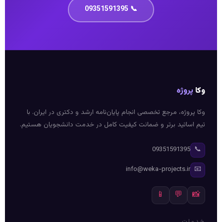
📞 09351591395
وکا
پروژه
وکا پروژه، مرجع تخصصی انجام پایان‌نامه ارشد و دکتری در ایران. با
تیم اساتید برتر و ضمانت کیفیت کامل در خدمت دانشجویان هستیم.
📞
09351591395
📧
info@weka-projects.ir
📱
💬
📸
خدمات