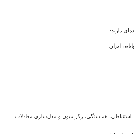
ای دارند:
ایی ابزار.
SPSS، Am و R برای انجام تحلیل‌های توصیفی، استنباطی، همبستگی، رگرسیون و مدل‌سازی معادلات