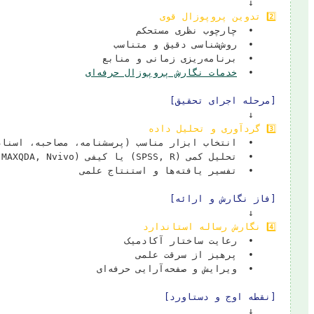
    ↓

2️⃣ تدوین پروپوزال قوی
    •  
خدمات نگارش پروپوزال حرفه‌ای
[مرحله اجرای تحقیق]
    ↓

3️⃣ گردآوری و تحلیل داده
[فاز نگارش و ارائه]
    ↓

4️⃣ نگارش رساله استاندارد
[نقطه اوج و دستاورد]
    ↓
