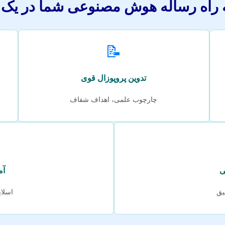
راه رساله هوش مصنوعی شما در یک ن
📝
تدوین پروپوزال قوی
چارچوب علمی، اهداف شفاف
ی
آم
یق
اسلای