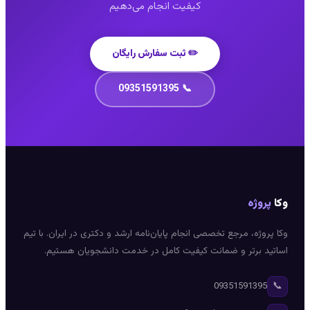
کیفیت انجام می‌دهیم
✏️ ثبت سفارش رایگان
📞 09351591395
وکا
پروژه
وکا پروژه، مرجع تخصصی انجام پایان‌نامه ارشد و دکتری در ایران. با تیم
اساتید برتر و ضمانت کیفیت کامل در خدمت دانشجویان هستیم.
📞
09351591395