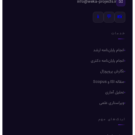
📧
info@weka-projects.ir
📱
💬
📸
خدمات
انجام پایان‌نامه ارشد
انجام پایان‌نامه دکتری
نگارش پروپوزال
مقاله ISI و Scopus
تحلیل آماری
ویراستاری علمی
لینک‌های مهم