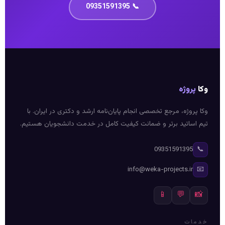
📞 09351591395
وکا
پروژه
وکا پروژه، مرجع تخصصی انجام پایان‌نامه ارشد و دکتری در ایران. با
تیم اساتید برتر و ضمانت کیفیت کامل در خدمت دانشجویان هستیم.
📞
09351591395
📧
info@weka-projects.ir
📱
💬
📸
خدمات