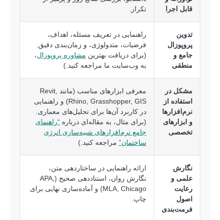
قابل اجرا
تکرار.
تدوین
راهنمایی در تعریف مسئله، اهداف،
پروپوزال
فرضیات، متدولوژی، و زمان‌بندی دقیق.
جامع و
(برای دریافت بهترین
مشاوره پروپوزال
،
منطقی
به وب‌سایت ما مراجعه کنید.)
مشکل در
معرفی ابزارهای مناسب (مانند Revit,
استفاده از
Rhino, Grasshopper, GIS) و راهنمایی
نرم‌افزارها
در کاربرد آن‌ها برای تحلیل‌های معماری.
و ابزارهای
(برای مثال، به مقاله‌ای درباره
“راهنمای
تخصصی
جامع نرم‌افزارهای شبیه‌سازی انرژی
ساختمان”
مراجعه کنید.)
نگارش
ارائه راهنمایی در ساختاردهی متن،
علمی و
نگارش روان، استناددهی صحیح (APA,
رعایت
MLA, Chicago) و آماده‌سازی نهایی برای
اصول
چاپ.
فرمت‌بندی