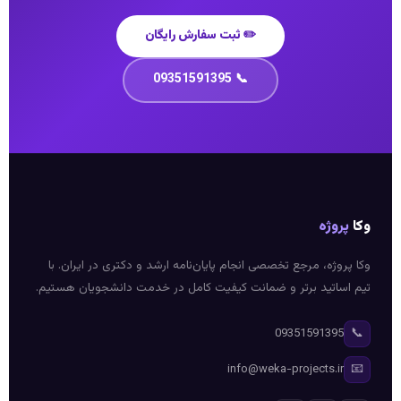
✏️ ثبت سفارش رایگان
📞 09351591395
وکا
پروژه
وکا پروژه، مرجع تخصصی انجام پایان‌نامه ارشد و دکتری در ایران. با
تیم اساتید برتر و ضمانت کیفیت کامل در خدمت دانشجویان هستیم.
📞
09351591395
📧
info@weka-projects.ir