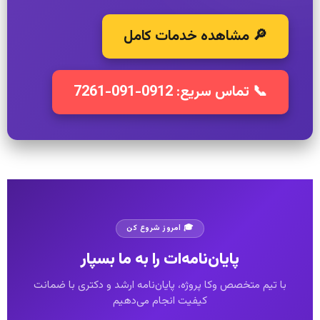
🔎 مشاهده خدمات کامل
📞 تماس سریع: 0912-091-7261
🎓 امروز شروع کن
پایان‌نامه‌ات را به ما بسپار
با تیم متخصص وکا پروژه، پایان‌نامه ارشد و دکتری با ضمانت
کیفیت انجام می‌دهیم