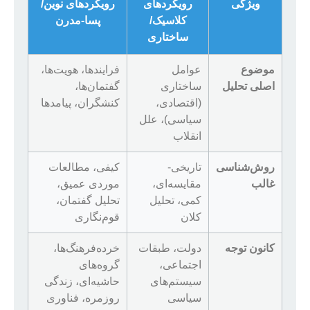
ویژگی
رویکردهای
رویکردهای نوین/
کلاسیک/
پسا-مدرن
ساختاری
موضوع
عوامل
فرایندها، هویت‌ها،
اصلی تحلیل
ساختاری
گفتمان‌ها،
(اقتصادی،
کنشگران، پیامدها
سیاسی)، علل
انقلاب
روش‌شناسی
تاریخی-
کیفی، مطالعات
غالب
مقایسه‌ای،
موردی عمیق،
کمی، تحلیل
تحلیل گفتمان،
کلان
قوم‌نگاری
کانون توجه
دولت، طبقات
خرده‌فرهنگ‌ها،
اجتماعی،
گروه‌های
سیستم‌های
حاشیه‌ای، زندگی
سیاسی
روزمره، فناوری