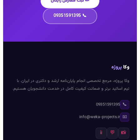
✏️ ثبت سفارش رایگان
📞 09351591395
وکا
پروژه
وکا پروژه، مرجع تخصصی انجام پایان‌نامه ارشد و دکتری در ایران. با
تیم اساتید برتر و ضمانت کیفیت کامل در خدمت دانشجویان هستیم.
📞
09351591395
📧
info@weka-projects.ir
📱
💬
📸