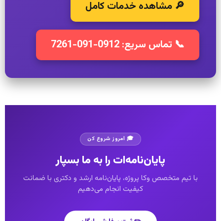
🔎 مشاهده خدمات کامل
📞 تماس سریع: 0912-091-7261
🎓 امروز شروع کن
پایان‌نامه‌ات را به ما بسپار
با تیم متخصص وکا پروژه، پایان‌نامه ارشد و دکتری با ضمانت
کیفیت انجام می‌دهیم