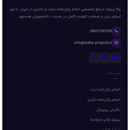
وکا پروژه، مرجع تخصصی انجام پایان‌نامه ارشد و دکتری در ایران. با تیم
اساتید برتر و ضمانت کیفیت کامل در خدمت دانشجویان هستیم.
📞
09351591395
📧
info@weka-projects.ir
📱
💬
📸
خدمات
انجام پایان‌نامه ارشد
انجام پایان‌نامه دکتری
نگارش پروپوزال
مقاله ISI و Scopus