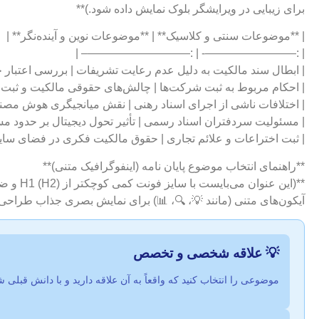
برای زیبایی در ویرایشگر بلوک نمایش داده شود.)**
| **موضوعات سنتی و کلاسیک** | **موضوعات نوین و آینده‌نگر** |
| :————————- | :—————————– |
| ابطال سند مالکیت به دلیل عدم رعایت تشریفات | بررسی اعتبار ح
| احکام مربوط به ثبت شرکت‌ها | چالش‌های حقوقی مالکیت و ثبت دارایی‌های دیج
| اختلافات ناشی از اجرای اسناد رهنی | نقش میانجیگری هوش مصنو
| مسئولیت سردفتران اسناد رسمی | تأثیر تحول دیجیتال بر حدود م
| ثبت اختراعات و علائم تجاری | حقوق مالکیت فکری در فضای سایبر 
**راهنمای انتخاب موضوع پایان نامه (اینفوگرافیک متنی)**
**(این 
آیکون‌های متنی (مانند 💡، 🔍، 📊) برای نمایش بصری جذاب طراحی 
💡 علاقه شخصی و تخصص
موضوعی را انتخاب کنید که واقعاً به آن علاقه دارید و با دانش قبلی شم