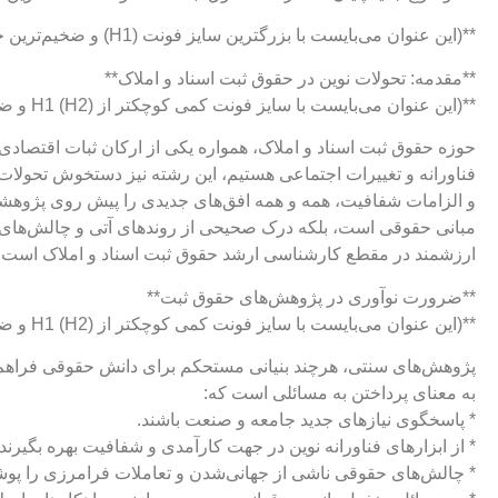
**(این عنوان می‌بایست با بزرگترین سایز فونت (H1) و ضخیم‌ترین حالت نمایش داده شود.)**
**مقدمه: تحولات نوین در حقوق ثبت اسناد و املاک**
**(این عنوان می‌بایست با سایز فونت کمی کوچکتر از H1 (H2) و ضخیم نمایش داده شود. ترجیحاً با رنگ آبی تیره یا سرمه‌ای برای تمایز و زیبایی بیشتر.)**
حوزه حقوق ثبت اسناد و املاک، همواره یکی از ارکان ثبات اقتصادی
فناورانه و تغییرات اجتماعی هستیم، این رشته نیز دستخوش تحولا
و الزامات شفافیت، همه و همه افق‌های جدیدی را پیش روی پژوهشگرا
مبانی حقوقی است، بلکه درک صحیحی از روندهای آتی و چالش‌های نوظ
ارزشمند در مقطع کارشناسی ارشد حقوق ثبت اسناد و املاک است.
**ضرورت نوآوری در پژوهش‌های حقوق ثبت**
**(این عنوان می‌بایست با سایز فونت کمی کوچکتر از H1 (H2) و ضخیم نمایش داده شود. ترجیحاً با رنگ آبی تیره یا سرمه‌ای.)**
پژوهش‌های سنتی، هرچند بنیانی مستحکم برای دانش حقوقی فراهم می‌آ
به معنای پرداختن به مسائلی است که:
* پاسخگوی نیازهای جدید جامعه و صنعت باشند.
* از ابزارهای فناورانه نوین در جهت کارآمدی و شفافیت بهره بگیرند.
* چالش‌های حقوقی ناشی از جهانی‌شدن و تعاملات فرامرزی را پو