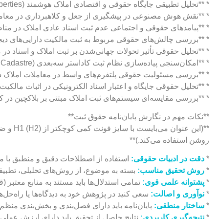
* **تحلیل تطبیقی جایگاه حقوقی و اقتصادی املاک هوشمند (Smart Properties) در حقوق ثبت ایران و اتحادیه اروپا.**
* **نقش هوش مصنوعی در پیشگیری از جعل و کلاهبرداری در معاملا
* **پیامدهای حقوقی و اجتماعی عدم ثبت اسناد عادی املاک در منا
* **بررسی چالش‌های حقوقی مربوط به ثبت مالکیت دارایی‌های دیجیتال (NFT) و زمین‌های متاورس در پرتو حقوق ثب
* **تحلیل حقوقی تأثیر تحولات جهانی‌شدن بر ثبت املاک و اسناد در م
* **امکان‌سنجی پیاده‌سازی نظام ثبت کاداستر سه‌بعدی (3D Cadastre) در نظام حقوقی ایران و بررسی الزامات حقوقی و فنی آن.**
* **بررسی مسئولیت حقوقی پلتفرم‌های واسط در معاملات املاک دیجی
* **تحلیل حقوقی جایگاه و اعتبار اسناد الکترونیکی در اثبات مالکیت
* **بررسی مقایسه‌ای سیستم‌های ثبت املاک مبتنی بر بلاکچین در ک
**نکات مهم در نگارش پایان‌نامه حقوق ثبت**
**(این 
روشن استفاده می‌کند.)**
*
دقت در ادبیات حقوقی:
استفاده از اصطلاحات دقیق و منطبق با 
*
روش تحقیق مناسب:
بسته به موضوع، از روش‌های تحلیلی، تطبیقی،
*
پشتوانه علمی قوی:
تمامی استدلال‌ها باید مستند به منابع معتبر (
*
نوآوری و اصالت:
سعی کنید در پژوهش خود به دیدگاه‌ها یا راه‌حل‌ه
*
ساختار منطقی:
پایان‌نامه باید دارای فصل‌بندی و بخش‌بندی منظ
*
نتیجه‌گیری کاربردی:
نتایج حاصل از تحقیق باید دارای ارزش عملی 