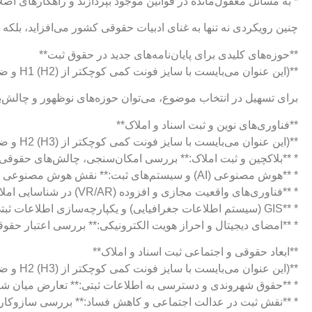
* به مسائل مغفول‌مانده در قوانین موجود بپردازند و راهکارهای اصلا
چنین رویکردی نه تنها به غنای ادبیات حقوقی کشور می‌افزاید، بلک
**حوزه‌های کلیدی برای پایان‌نامه‌های جدید در حقوق ثبت**
**(این عنوان می‌بایست با سایز فونت کمی کوچکتر از H1 (H2) و ضخیم نمایش داده شود. ترجیحاً با رنگ آبی تیره یا سرمه‌ای.)**
برای تسهیل در انتخاب موضوع، می‌توان حوزه‌های نوظهور و چالش‌بر
**فناوری‌های نوین و ثبت اسناد و املاک**
**(این عنوان می‌بایست با سایز فونت کمی کوچکتر از H2 (H3) و ضخیم نمایش داده شود. ترجیحاً با رنگ آبی تیره یا سرمه‌ای.)**
* **بلاکچین و ثبت املاک:** بررسی امکان‌سنجی، چالش‌های حقوقی و مزایای استفاده از دفاتر ک
* **هوش مصنوعی (AI) و سیستم‌های ثبت:** نقش هوش مصنوعی در خودکارسازی فرآیندهای ثبتی، تشخیص تقلب و تحلیل داده‌های املاکی.
* **فناوری‌های واقعیت مجازی و افزوده (VR/AR) در شناسایی املاک:** پیامدهای حقوقی و کاربردی این فناوری‌ها در توصیف و تحدید املاک.
* **GIS (سیستم اطلاعات جغرافیایی) و یکپارچه‌سازی اطلاعات ثبتی:** چالش‌ها و فرصت‌های حقوقی ناشی از ترکیب اطلاعات مکانی و مالکیتی.
* **امضای دیجیتال و احراز هویت الکترونیکی:** بررسی اعتبار حقوق
**ابعاد حقوقی و اجتماعی ثبت اسناد و املاک**
**(این عنوان می‌بایست با سایز فونت کمی کوچکتر از H2 (H3) و ضخیم نمایش داده شود. ترجیحاً با رنگ آبی تیره یا سرمه‌ای.)**
* **حقوق شهروندی و دسترسی به اطلاعات ثبتی:** تعارض میان ش
* **نقش ثبت در عدالت اجتماعی و کاهش فساد:** بررسی سازوکاره