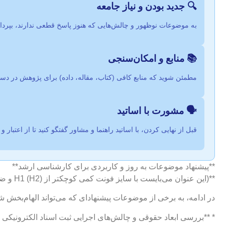
🔍 جدید بودن و نیاز جامعه
به موضوعات نوظهور و چالش‌هایی که هنوز پاسخ قطعی ندارند، بپرداز
📚 منابع و امکان‌سنجی
مطمئن شوید که منابع کافی (کتاب، مقاله، داده) برای پژوهش در د
🗣️ مشورت با اساتید
قبل از نهایی کردن، با اساتید راهنما و مشاور گفتگو کنید تا از اعتبا
**پیشنهاد موضوعات به روز و کاربردی برای کارشناسی ارشد**
**(این عنوان می‌بایست با سایز فونت کمی کوچکتر از H1 (H2) و ضخیم نمایش داده شود. ترجیحاً با رنگ آبی تیره یا سرمه‌ای.)**
در ادامه، به برخی از موضوعات پیشنهادای که می‌تواند الهام‌بخش شم
* **بررسی ابعاد حقوقی و چالش‌های اجرایی ثبت اسناد الکترونیکی ب