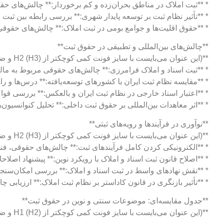
* **ثبت املاک در مناطق بحران‌زده و کم برخوردار:** چالش‌های ح
* **تأثیر نظام ثبت بر توسعه پایدار شهری:** بررسی رابطه بین 
* **حقوق اقلیت‌ها و جوامع بومی در ثبت املاک:** چالش‌های حقو
**چالش‌های بین‌المللی و تطبیقی در حقوق ثبت**
**(این عنوان می‌بایست با سایز فونت کمی کوچکتر از H2 (H3) و ضخیم نمایش داده شود. ترجیحاً با رنگ آبی تیره یا سرمه‌ای.)**
* **ثبت اسناد و املاک فرامرزی:** چالش‌های حقوقی مربوط به ما
* **مقایسه نظام ثبت ایران با کشورهای توسعه‌یافته:** درس‌ها و راه
* **اعتبار اسناد خارجی در نظام ثبت ایران و بالعکس:** بررسی قواع
* **اثر معاهدات بین‌المللی بر حقوق ثبت داخلی:** تحلیل کنوانسیون
**نوآوری در فرآیندها و رویه‌های ثبتی**
**(این عنوان می‌بایست با سایز فونت کمی کوچکتر از H2 (H3) و ضخیم نمایش داده شود. ترجیحاً با رنگ آبی تیره یا سرمه‌ای.)**
* **الکترونیکی کردن کامل فرآیندهای ثبت:** چالش‌های حقوقی، فنی و
* **اصلاح قانون ثبت اسناد و املاک با رویکرد نوین:** پیشنهاد اصلاح
* **نقش نهادهای واسط در ثبت اسناد و املاک:** بررسی امکان‌سنج
* **تأثیر بازنگری در قانون کاداستر بر نظام ثبت املاک:** ارزیابی
**جدول مقایسه‌ای: موضوعات سنتی و نوین در حقوق ثبت**
**(این 