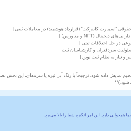
قوقی “اسمارت کانترکت” (قرارداد هوشمند) در معاملات ثبتی |
یتال (NFT و متاورس) |
عی در حل اختلافات ثبتی |
سئولیت سردفتران و کارشناسان ثبت |
و نیاز به نظام ثبت نوین |
عنوان می‌بایست با سایز فونت کمی کوچکتر از H1 (H2) و ضخیم نمایش داده شود. ترجیحاً با رنگ آبی تیره یا 
شود.)**
ا همخوانی دارد. این امر انگیزه شما را بالا می‌برد.