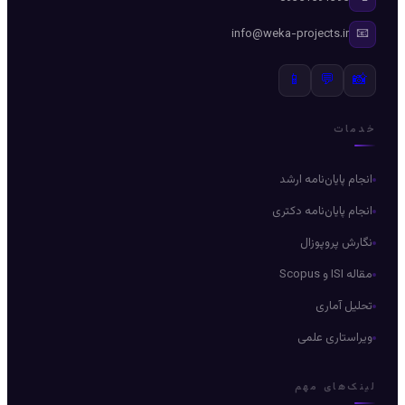
📧
info@weka-projects.ir
📱
💬
📸
دمات
انجام پایان‌نامه ارشد
انجام پایان‌نامه دکتری
نگارش پروپوزال
مقاله ISI و Scopus
تحلیل آماری
ویراستاری علمی
ینک‌های مهم