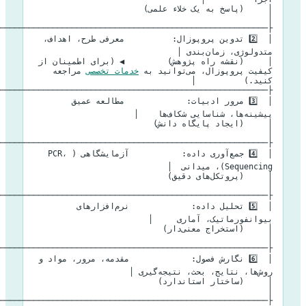
│     (پاسخ به یک خلاء علمی)                                   
│  2️⃣ تدوین پروپوزال:          معرفی طرح، اهداف، 
│     (نقشه راه پژوهش)         ◀️ (برای اطمینان از 
کیفیت پروپوزال، می‌توانید به 
خدمات تخصصی
 مراجعه 
│  3️⃣ مرور ادبیات:             مطالعه عمیق 
│     (ایجاد پایگاه دانش)                                      
│  4️⃣ جمع‌آوری داده:           آزمایشگاهی (PCR، 
│     (پروتکل‌های دقیق)                                        
│  5️⃣ تحلیل داده:             نرم‌افزارهای 
│     (استخراج معنی‌دار)                                       
│  6️⃣ نگارش فصول:             مقدمه، مرور، مواد و 
│     (ساختار استاندارد)                                        