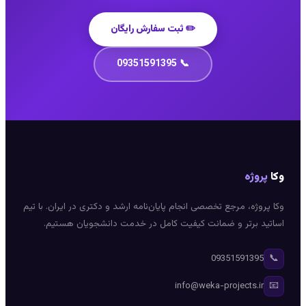
✏️ ثبت سفارش رایگان
📞 09351591395
پروژه
پروژه، مرجع تخصصی انجام پایان‌نامه ارشد و دکتری در ایران. با تیم
تید برتر و ضمانت کیفیت کامل در خدمت دانشجویان هستیم.
09351591395
info@weka-projects.ir