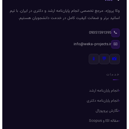
وکا پروژه، مرجع تخصصی انجام پایان‌نامه ارشد و دکتری در ایران. با تیم
اساتید برتر و ضمانت کیفیت کامل در خدمت دانشجویان هستیم.
📞
09351591395
📧
info@weka-projects.ir
📱
💬
📸
خدمات
انجام پایان‌نامه ارشد
انجام پایان‌نامه دکتری
نگارش پروپوزال
مقاله ISI و Scopus