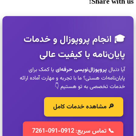
Share with us:
🎓 انجام پروپوزال و خدمات
پایان‌نامه با کیفیت عالی
آیا دنبال
پروپوزال‌نویسی حرفه‌ای
یا کمک برای
پایان‌نامه‌ات هستی؟ ما با تجربه و مهارت آماده ارائه
خدمات تخصصی به تو هستیم 👇
🔎 مشاهده خدمات کامل
📞 تماس سریع: 0912-091-7261