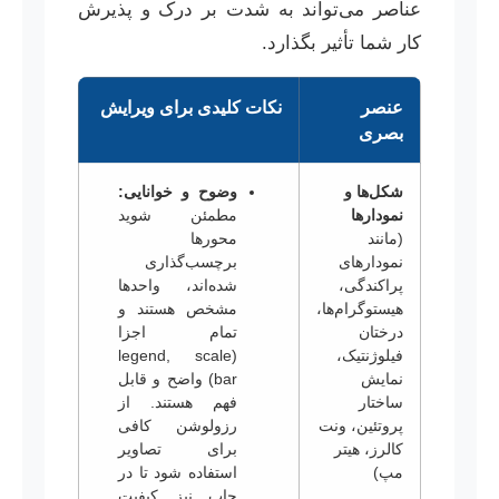
عناصر می‌تواند به شدت بر درک و پذیرش
کار شما تأثیر بگذارد.
عنصر
نکات کلیدی برای ویرایش
بصری
شکل‌ها و
وضوح و خوانایی:
نمودارها
مطمئن شوید
(مانند
محورها
نمودارهای
برچسب‌گذاری
پراکندگی،
شده‌اند، واحدها
هیستوگرام‌ها،
مشخص هستند و
درختان
تمام اجزا
فیلوژنتیک،
(legend, scale
نمایش
bar) واضح و قابل
ساختار
فهم هستند. از
پروتئین، ونت
رزولوشن کافی
کالرز، هیتر
برای تصاویر
مپ)
استفاده شود تا در
چاپ نیز کیفیت