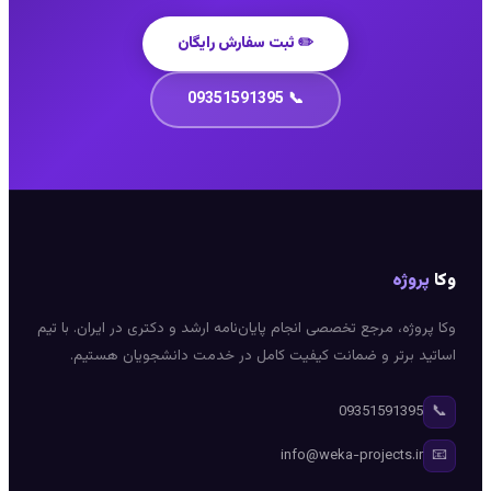
✏️ ثبت سفارش رایگان
📞 09351591395
وکا
پروژه
وکا پروژه، مرجع تخصصی انجام پایان‌نامه ارشد و دکتری در ایران. با تیم
اساتید برتر و ضمانت کیفیت کامل در خدمت دانشجویان هستیم.
📞
09351591395
📧
info@weka-projects.ir