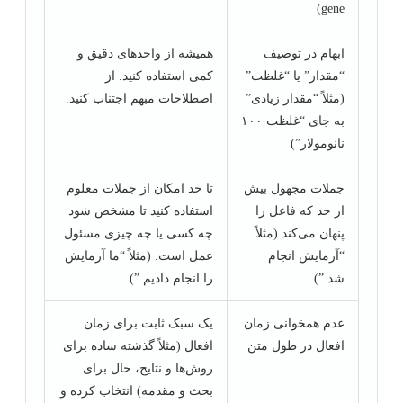
gene)
ابهام در توصیف
همیشه از واحدهای دقیق و
“مقدار” یا “غلظت”
کمی استفاده کنید. از
(مثلاً “مقدار زیادی”
اصطلاحات مبهم اجتناب کنید.
به جای “غلظت ۱۰۰
نانومولار”)
جملات مجهول بیش
تا حد امکان از جملات معلوم
از حد که فاعل را
استفاده کنید تا مشخص شود
پنهان می‌کند (مثلاً
چه کسی یا چه چیزی مسئول
“آزمایش انجام
عمل است. (مثلاً “ما آزمایش
شد.”)
را انجام دادیم.”)
عدم همخوانی زمان
یک سبک ثابت برای زمان
افعال در طول متن
افعال (مثلاً گذشته ساده برای
روش‌ها و نتایج، حال برای
بحث و مقدمه) انتخاب کرده و