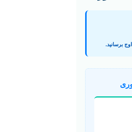
وج برسانید.
وری