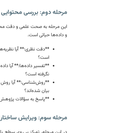
مرحله دوم: بررسی محتوایی و تخصصی (atter Review
این مرحله به صحت علمی و دقت محتوای
و داده‌ها حیاتی است.
**دقت نظری:** آیا نظریه‌ها
است؟
**تفسیر داده‌ها:** آیا داد
نگرفته است؟
**روش‌شناسی:** آیا روش
بیان شده‌اند؟
**پاسخ به سؤالات پژوهش:**
مرحله سوم: ویرایش ساختاری و سازمانی (g
در این مرحله، تمرکز بر روی سطح پا