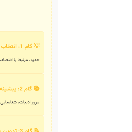
💡 گام 1: انتخاب موضوع
جدید، مرتبط با اقتصاد، ق
📚 گام 2: پیشینه تحقیق
مرور ادبیات، شناسایی 
📝 گام 3: تدوین ساختار