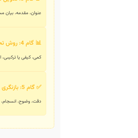
عنوان، مقدمه، بیان مس
📊 گام 4: روش تحقیق
کمی، کیفی یا ترکیبی، اب
✅ گام 5: بازنگری و ویرایش
دقت، وضوح، انسجام، ر