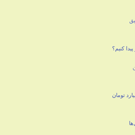
یق
یدا کنیم؟
ها