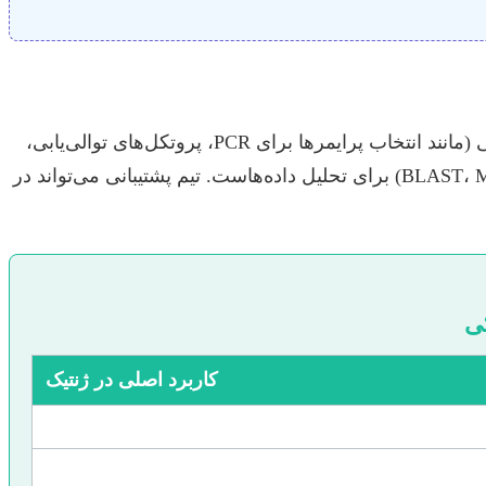
بخش عملیاتی پایان‌نامه ژنتیک، یعنی جمع‌آوری و تحلیل داده‌ها، قلب تحقیق شماست. این مرحله شامل طراحی آزمایشگاهی (مانند انتخاب پرایمرها برای PCR، پروتکل‌های توالی‌یابی،
تکنیک‌های ویرایش ژن)، اجرای صحیح آزمایش‌ها و استفاده از نرم‌افزارهای تخصصی بیوانفورماتیک (مانند BLAST، MEGA، R، Python) برای تحلیل داده‌هاست. تیم پشتیبانی می‌تواند در
کی
کاربرد اصلی در ژنتیک