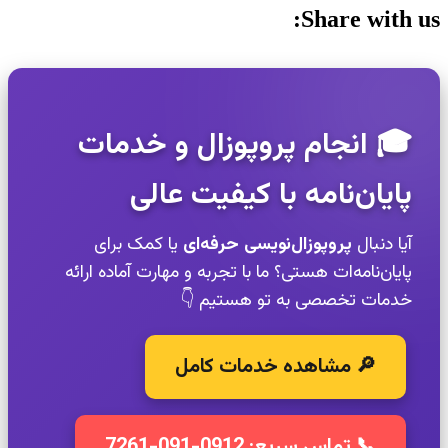
Share with us:
🎓 انجام پروپوزال و خدمات
پایان‌نامه با کیفیت عالی
آیا دنبال
پروپوزال‌نویسی حرفه‌ای
یا کمک برای
پایان‌نامه‌ات هستی؟ ما با تجربه و مهارت آماده ارائه
خدمات تخصصی به تو هستیم 👇
🔎 مشاهده خدمات کامل
📞 تماس سریع: 0912-091-7261